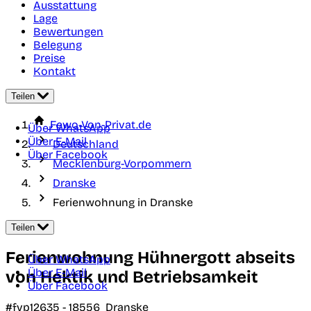
Ausstattung
Lage
Bewertungen
Belegung
Preise
Kontakt
Teilen
Fewo-Von-Privat.de
Über WhatsApp
Über E-Mail
Deutschland
Über Facebook
Mecklenburg-Vorpommern
Dranske
Ferienwohnung in Dranske
Teilen
Ferienwohnung Hühnergott abseits
Über WhatsApp
Über E-Mail
von Hektik und Betriebsamkeit
Über Facebook
#fvp12635 -
18556
Dranske