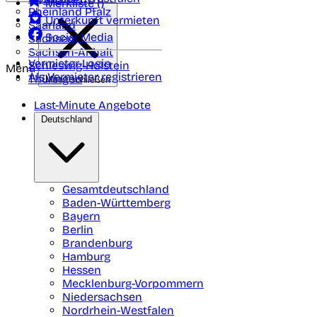
Merkliste (
)
Rheinland Pfalz
Unterkunft vermieten
Saarland
Social Media
Sachsen
Sachsen-Anhalt
Vermieter-Login
Schleswig-Holstein
Menü
Als Vermieter registrieren
Thüringen
Menü schließen
Last-Minute Angebote
Deutschland
Gesamtdeutschland
Baden-Württemberg
Bayern
Berlin
Brandenburg
Hamburg
Hessen
Mecklenburg-Vorpommern
Niedersachsen
Nordrhein-Westfalen