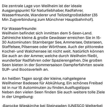
Die zentrale Lage von Weilheim ist der ideale
Ausgangspunkt für Naturliebhaber, Radfahrer,
Wasserfreunde, Wanderer und Teilzeitgroßstädter (35
Min Zugverbindung zum Münchner Hauptbahnhof).
Für Wasserfreunde:
Weilheim befindet sich inmitten dem 5-Seen-Land.
Zahlreiche kleine & große Gewässer erreichen Sie in 15-
30 Autominuten: Starnberger See, Ammersee, Osterseen,
Staffelsee, Pilsensee oder Wörthsee. Auch der pittoreske
Kochel- und Walchensee ist nicht weit. Natürlich können
Sie auch an der Ammer, welche durch Weilheim fließt,
wunderbar Radfahren oder Spazierengehen. Die großen
Seen bieten in der Sommersaison Dampferfahrten sowie
SUP- und Bootsverleih an.
An heißen Tagen sorgt der kleine, nahgelegene
Weilheimer Badesee für Abkühlung. Ein schönes Freibad
ist in nur 15 Autominuten zu finden.Ausflugstipps:
Neben den vielen Seen finden Sie auch weitere tolle Ziele
in der Umgebung:
-Barocke Wieskirche bei Steingaden (UNESCO Welterbe)