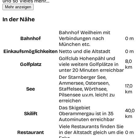
und so Vieles mehr...
Mehr anzeigen
In der Nähe
Bahnhof Weilheim mit
Bahnhof
Verbindungen nach
0 m
München etc.
Einkaufsmöglichkeiten
Netto und die Altstadt
0 m
Golfclub Hohenpähl und
8,0
Golfplatz
viele weitere Golfplätze in
km
unter 20 Minuten erreichbar
Der Starnberger See,
Ammersee, Osterseen,
17,0
See
Staffelsee, Wörthsee,
km
Pilsensee u.v.m. leicht zu
erreichen
Das Skigebiet
40,0
Skilift
Oberammergau ist in 35
km
Autominuten erreichbar
Viele Restaurants finden Sie
Restaurant
in der Altstadt gleich um die
0 m