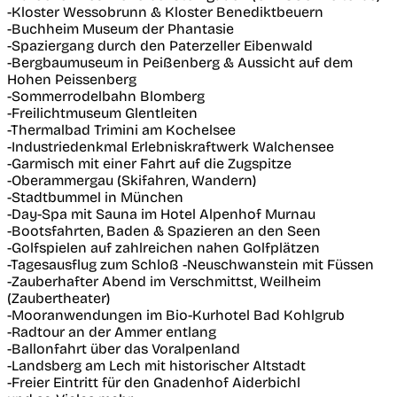
-Kloster Wessobrunn & Kloster Benediktbeuern
-Buchheim Museum der Phantasie
-Spaziergang durch den Paterzeller Eibenwald
-Bergbaumuseum in Peißenberg & Aussicht auf dem
Hohen Peissenberg
-Sommerrodelbahn Blomberg
-Freilichtmuseum Glentleiten
-Thermalbad Trimini am Kochelsee
-Industriedenkmal Erlebniskraftwerk Walchensee
-Garmisch mit einer Fahrt auf die Zugspitze
-Oberammergau (Skifahren, Wandern)
-Stadtbummel in München
-Day-Spa mit Sauna im Hotel Alpenhof Murnau
-Bootsfahrten, Baden & Spazieren an den Seen
-Golfspielen auf zahlreichen nahen Golfplätzen
-Tagesausflug zum Schloß -Neuschwanstein mit Füssen
-Zauberhafter Abend im Verschmittst, Weilheim
(Zaubertheater)
-Mooranwendungen im Bio-Kurhotel Bad Kohlgrub
-Radtour an der Ammer entlang
-Ballonfahrt über das Voralpenland
-Landsberg am Lech mit historischer Altstadt
-Freier Eintritt für den Gnadenhof Aiderbichl