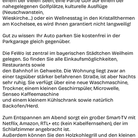
einem der vielen Seen, eine Partie Golf auf einem der
nahegelegenen Golfplätze, kulturelle Ausflüge
(Neuschwanstein,
Wieskirche...) oder ein Wellnesstag in den Kristallthermen
am Kochelsee, es wird Ihnen garantiert nicht langweilig!
Gut zu wissen: Ihr Auto parken Sie kostenfrei in der
Parkgarage gleich gegenüber.
Die FeWo ist zentral im bayerischen Städtchen Weilheim
gelegen. So finden Sie alle Einkaufsmöglichkeiten,
Restaurants sowie
den Bahnhof in Gehweite. Die Wohnung liegt zwar an
einer tagsüber stärker befahrenen Straße, ist aber Nachts
sehr ruhig. Sie verfügt über eine neue Waschmaschine,
Trockner, einem kleinen Geschirrspüler, Microwelle,
Senseo Kaffeemaschine
und einem kleinem Kühlschrank sowie natürlich
Backofen/Herd.
Zum Entspannen am Abend sorgt ein großer Smart-TV mit
Netflix, Amazon, RTL+ etc (kein Kabelfernsehen), der im
Schlafzimmer angebracht ist.
Außerdem können Sie den Holzkohlegrill und den kleinen