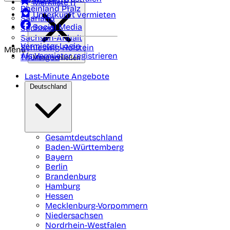
Merkliste (
)
Rheinland Pfalz
Unterkunft vermieten
Saarland
Social Media
Sachsen
Sachsen-Anhalt
Vermieter-Login
Schleswig-Holstein
Menü
Als Vermieter registrieren
Thüringen
Menü schließen
Last-Minute Angebote
Deutschland
Gesamtdeutschland
Baden-Württemberg
Bayern
Berlin
Brandenburg
Hamburg
Hessen
Mecklenburg-Vorpommern
Niedersachsen
Nordrhein-Westfalen