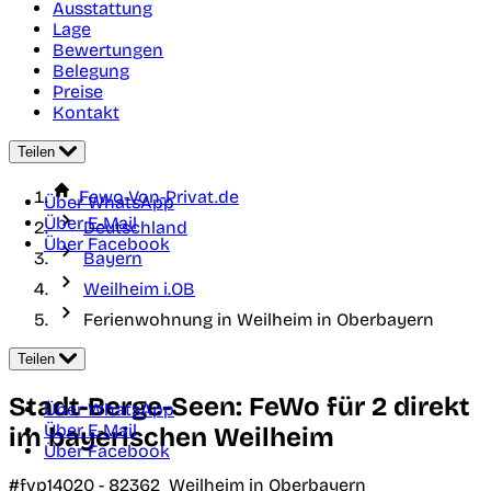
Ausstattung
Lage
Bewertungen
Belegung
Preise
Kontakt
Teilen
Fewo-Von-Privat.de
Über WhatsApp
Über E-Mail
Deutschland
Über Facebook
Bayern
Weilheim i.OB
Ferienwohnung in Weilheim in Oberbayern
Teilen
Stadt-Berge-Seen: FeWo für 2 direkt
Über WhatsApp
Über E-Mail
im bayerischen Weilheim
Über Facebook
#fvp14020 -
82362
Weilheim in Oberbayern