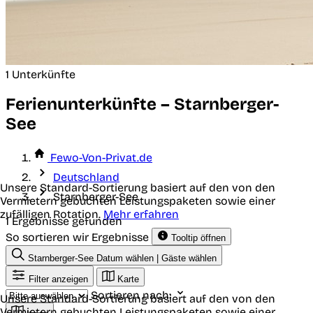
1 Unterkünfte
Ferienunterkünfte – Starnberger-
See
Fewo-Von-Privat.de
Deutschland
Unsere Standard-Sortierung basiert auf den von den
Starnberger-See
Vermietern gebuchten Leistungspaketen sowie einer
zufälligen Rotation.
Mehr erfahren
1 Ergebnisse gefunden
So sortieren wir Ergebnisse
Tooltip öffnen
Starnberger-See
Datum wählen | Gäste wählen
Filter anzeigen
Karte
Sortieren nach:
Unsere Standard-Sortierung basiert auf den von den
Vermietern gebuchten Leistungspaketen sowie einer