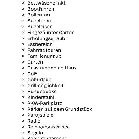
Bettwäsche inkl.
Bootfahren
Böllerarm
Bügelbrett
Bügeleisen
Eingezäunter Garten
Erholungsurlaub
Essbereich
Fahrradtouren
Familienurlaub
Garten
Gassirunden ab Haus
Golf
Golfurlaub
Grillmöglichkeit
Hundedecke
Kinderstuhl
PKW-Parkplatz
Parken auf dem Grundstück
Partyspiele
Radio
Reinigungsservice
Segeln
Seniorengerecht