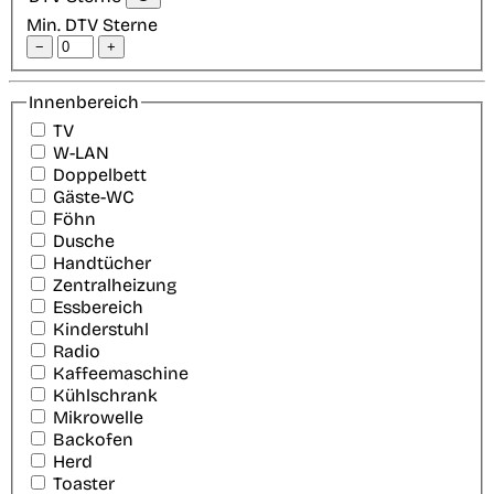
Min. DTV Sterne
−
+
Innenbereich
TV
W-LAN
Doppelbett
Gäste-WC
Föhn
Dusche
Handtücher
Zentralheizung
Essbereich
Kinderstuhl
Radio
Kaffeemaschine
Kühlschrank
Mikrowelle
Backofen
Herd
Toaster