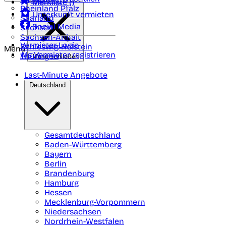
Merkliste (
)
Rheinland Pfalz
Unterkunft vermieten
Saarland
Social Media
Sachsen
Sachsen-Anhalt
Vermieter-Login
Schleswig-Holstein
Menü
Als Vermieter registrieren
Thüringen
Menü schließen
Last-Minute Angebote
Deutschland
Gesamtdeutschland
Baden-Württemberg
Bayern
Berlin
Brandenburg
Hamburg
Hessen
Mecklenburg-Vorpommern
Niedersachsen
Nordrhein-Westfalen