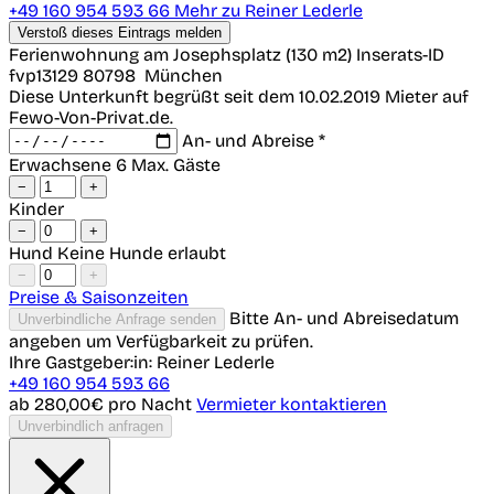
+49 160 954 593 66
Mehr zu Reiner Lederle
Verstoß dieses Eintrags melden
Ferienwohnung am Josephsplatz (130 m2)
Inserats-ID
fvp13129
80798
München
Diese Unterkunft begrüßt seit dem 10.02.2019 Mieter auf
Fewo-Von-Privat.de.
An- und Abreise *
Erwachsene
6 Max. Gäste
−
+
Kinder
−
+
Hund
Keine Hunde erlaubt
−
+
Preise & Saisonzeiten
Bitte An- und Abreisedatum
Unverbindliche Anfrage senden
angeben um Verfügbarkeit zu prüfen.
Ihre Gastgeber:in: Reiner Lederle
+49 160 954 593 66
ab 280,00€
pro Nacht
Vermieter kontaktieren
Unverbindlich anfragen