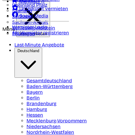
Merkliste (
)
Rheinland Pfalz
Unterkunft vermieten
Saarland
Social Media
Sachsen
Sachsen-Anhalt
Vermieter-Login
Schleswig-Holstein
Menü
Als Vermieter registrieren
Thüringen
Menü schließen
Last-Minute Angebote
Deutschland
Gesamtdeutschland
Baden-Württemberg
Bayern
Berlin
Brandenburg
Hamburg
Hessen
Mecklenburg-Vorpommern
Niedersachsen
Nordrhein-Westfalen