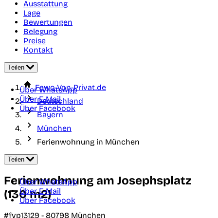
Ausstattung
Lage
Bewertungen
Belegung
Preise
Kontakt
Teilen
Fewo-Von-Privat.de
Über WhatsApp
Über E-Mail
Deutschland
Über Facebook
Bayern
München
Ferienwohnung in München
Teilen
Ferienwohnung am Josephsplatz
Über WhatsApp
Über E-Mail
(130 m2)
Über Facebook
#fvp13129 -
80798
München