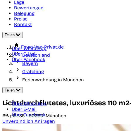
Lage
Bewertungen
Belegung
Preise
Kontakt
Teilen
Fewo-Von-Privat.de
Über WhatsApp
Über E-Mail
Deutschland
Über Facebook
Bayern
Gräfelfing
Ferienwohnung in München
Teilen
Lichtdurchflutetes, luxuriöses 110 m
Über WhatsApp
Über E-Mail
Über Facebook
#fvp12335 -
80689
München
Unverbindlich Anfragen