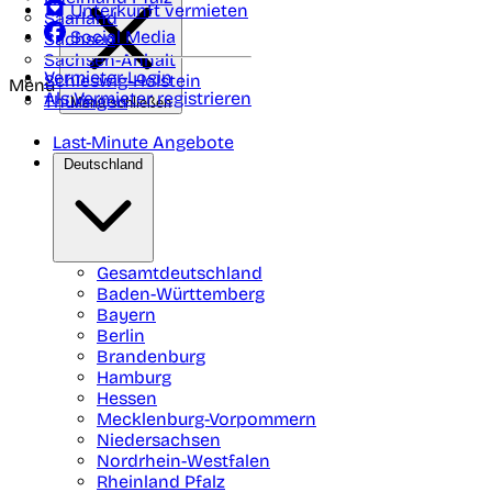
Unterkunft vermieten
Saarland
Social Media
Sachsen
Sachsen-Anhalt
Vermieter-Login
Schleswig-Holstein
Menü
Als Vermieter registrieren
Thüringen
Menü schließen
Last-Minute Angebote
Deutschland
Gesamtdeutschland
Baden-Württemberg
Bayern
Berlin
Brandenburg
Hamburg
Hessen
Mecklenburg-Vorpommern
Niedersachsen
Nordrhein-Westfalen
Rheinland Pfalz