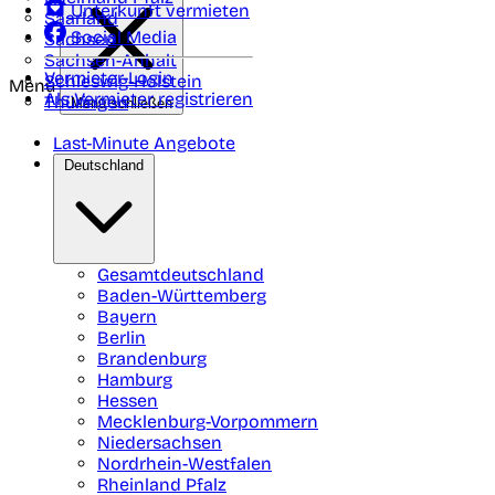
Unterkunft vermieten
Saarland
Social Media
Sachsen
Sachsen-Anhalt
Vermieter-Login
Schleswig-Holstein
Menü
Als Vermieter registrieren
Thüringen
Menü schließen
Last-Minute Angebote
Deutschland
Gesamtdeutschland
Baden-Württemberg
Bayern
Berlin
Brandenburg
Hamburg
Hessen
Mecklenburg-Vorpommern
Niedersachsen
Nordrhein-Westfalen
Rheinland Pfalz