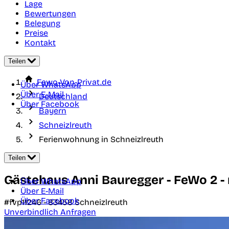
Lage
Bewertungen
Belegung
Preise
Kontakt
Teilen
Fewo-Von-Privat.de
Über WhatsApp
Über E-Mail
Deutschland
Über Facebook
Bayern
Schneizlreuth
Ferienwohnung in Schneizlreuth
Teilen
Gästehaus Anni Bauregger - FeWo 2 - 
Über WhatsApp
Über E-Mail
Über Facebook
#fvp11246 -
83458
Schneizlreuth
Unverbindlich Anfragen