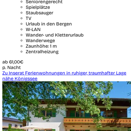
Seniorengerecht
Spielplätze
Staubsauger
TV
Urlaub in den Bergen
W-LAN
Wander- und Kletterurlaub
Wanderwege
Zaunhöhe: 1 m
Zentralheizung
ab
61,00€
p. Nacht
Zu Inserat Ferienwohnungen in ruhiger, traumhafter Lage
nähe Königssee