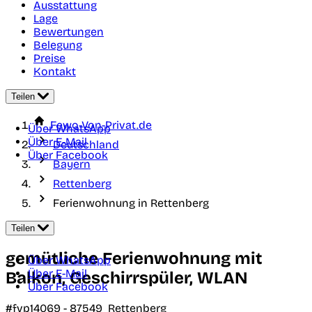
Ausstattung
Lage
Bewertungen
Belegung
Preise
Kontakt
Teilen
Fewo-Von-Privat.de
Über WhatsApp
Über E-Mail
Deutschland
Über Facebook
Bayern
Rettenberg
Ferienwohnung in Rettenberg
Teilen
gemütliche Ferienwohnung mit
Über WhatsApp
Über E-Mail
Balkon, Geschirrspüler, WLAN
Über Facebook
#fvp14069 -
87549
Rettenberg