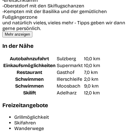
-Breitachklamm
-Oberstdorf mit den Skiflugschanzen
-Kempten mit der Basilika und der gemütlichen
Fußgängerzone
und natürlich vieles, vieles mehr - Tipps geben wir dann
gerne persönlich.
Mehr anzeigen
In der Nähe
Autobahnzufahrt
Sulzberg
10,0 km
Einkaufsmöglichkeiten
Supermarkt
10,0 km
Restaurant
Gasthof
7,0 km
Schwimmen
Illerschleife
2,0 km
Schwimmen
Moosbach
9,0 km
Skilift
Adelharz
12,0 km
Freizeitangebote
Grillmöglichkeit
Skifahren
Wanderwege