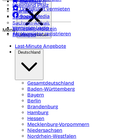
Merkliste (
)
Rheinland Pfalz
Unterkunft vermieten
Saarland
Social Media
Sachsen
Sachsen-Anhalt
Vermieter-Login
Schleswig-Holstein
Menü
Als Vermieter registrieren
Thüringen
Menü schließen
Last-Minute Angebote
Deutschland
Gesamtdeutschland
Baden-Württemberg
Bayern
Berlin
Brandenburg
Hamburg
Hessen
Mecklenburg-Vorpommern
Niedersachsen
Nordrhein-Westfalen