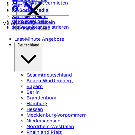
Unterkunft vermieten
Saarland
Social Media
Sachsen
Sachsen-Anhalt
Vermieter-Login
Schleswig-Holstein
Menü
Als Vermieter registrieren
Thüringen
Menü schließen
Last-Minute Angebote
Deutschland
Gesamtdeutschland
Baden-Württemberg
Bayern
Berlin
Brandenburg
Hamburg
Hessen
Mecklenburg-Vorpommern
Niedersachsen
Nordrhein-Westfalen
Rheinland Pfalz