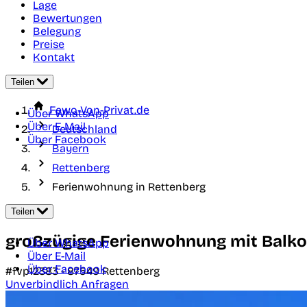
Lage
Bewertungen
Belegung
Preise
Kontakt
Teilen
Fewo-Von-Privat.de
Über WhatsApp
Über E-Mail
Deutschland
Über Facebook
Bayern
Rettenberg
Ferienwohnung in Rettenberg
Teilen
großzügige Ferienwohnung mit Balk
Über WhatsApp
Über E-Mail
Über Facebook
#fvp12383 -
87549
Rettenberg
Unverbindlich Anfragen