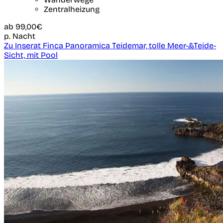
Zentralheizung
ab
99,00€
p. Nacht
Zu Inserat Finca Panoramica Teidemar, tolle Meer-&Teide-
Sicht, mit Pool