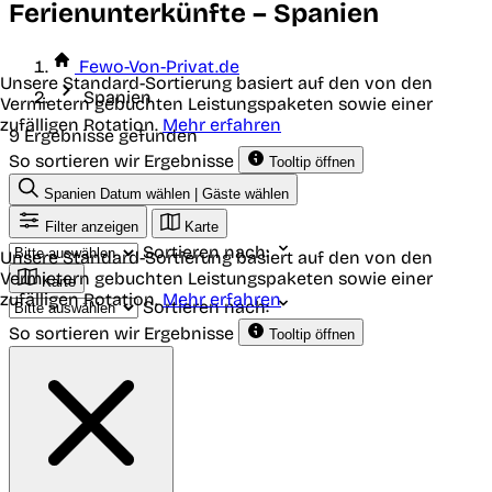
Ferienunterkünfte – Spanien
Fewo-Von-Privat.de
Unsere Standard-Sortierung basiert auf den von den
Spanien
Vermietern gebuchten Leistungspaketen sowie einer
zufälligen Rotation.
Mehr erfahren
9 Ergebnisse gefunden
So sortieren wir Ergebnisse
Tooltip öffnen
Spanien
Datum wählen | Gäste wählen
Filter anzeigen
Karte
Sortieren nach:
Unsere Standard-Sortierung basiert auf den von den
Vermietern gebuchten Leistungspaketen sowie einer
Karte
zufälligen Rotation.
Mehr erfahren
Sortieren nach:
So sortieren wir Ergebnisse
Tooltip öffnen