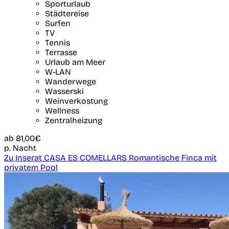
Sporturlaub
Städtereise
Surfen
TV
Tennis
Terrasse
Urlaub am Meer
W-LAN
Wanderwege
Wasserski
Weinverkostung
Wellness
Zentralheizung
ab
81,00€
p. Nacht
Zu Inserat CASA ES COMELLARS Romantische Finca mit
privatem Pool