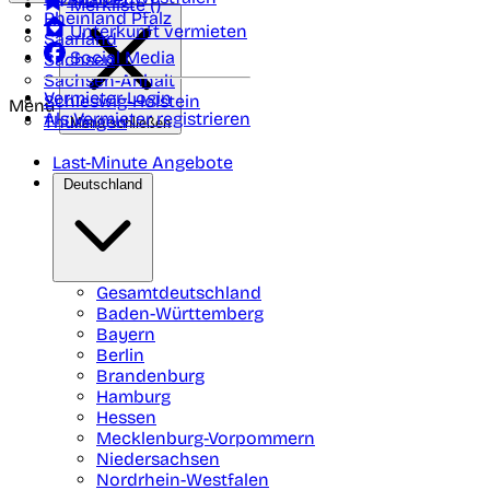
Merkliste (
)
Rheinland Pfalz
Unterkunft vermieten
Saarland
Social Media
Sachsen
Sachsen-Anhalt
Vermieter-Login
Schleswig-Holstein
Menü
Als Vermieter registrieren
Thüringen
Menü schließen
Last-Minute Angebote
Deutschland
Gesamtdeutschland
Baden-Württemberg
Bayern
Berlin
Brandenburg
Hamburg
Hessen
Mecklenburg-Vorpommern
Niedersachsen
Nordrhein-Westfalen