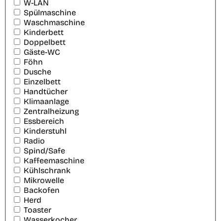
W-LAN
Spülmaschine
Waschmaschine
Kinderbett
Doppelbett
Gäste-WC
Föhn
Dusche
Einzelbett
Handtücher
Klimaanlage
Zentralheizung
Essbereich
Kinderstuhl
Radio
Spind/Safe
Kaffeemaschine
Kühlschrank
Mikrowelle
Backofen
Herd
Toaster
Wasserkocher