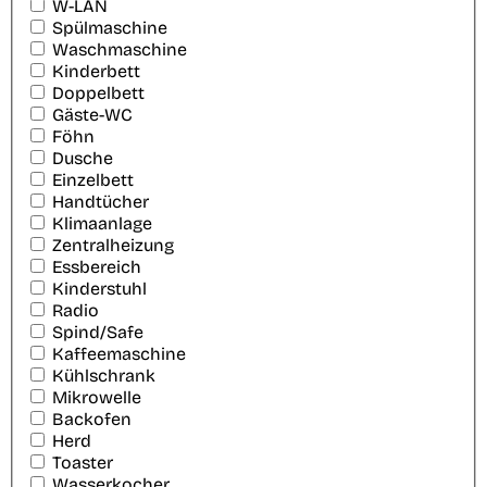
W-LAN
Spülmaschine
Waschmaschine
Kinderbett
Doppelbett
Gäste-WC
Föhn
Dusche
Einzelbett
Handtücher
Klimaanlage
Zentralheizung
Essbereich
Kinderstuhl
Radio
Spind/Safe
Kaffeemaschine
Kühlschrank
Mikrowelle
Backofen
Herd
Toaster
Wasserkocher