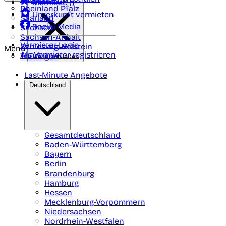
Merkliste (
)
Rheinland Pfalz
Unterkunft vermieten
Saarland
Social Media
Sachsen
Sachsen-Anhalt
Vermieter-Login
Schleswig-Holstein
Menü
Als Vermieter registrieren
Thüringen
Menü schließen
Last-Minute Angebote
Deutschland
Gesamtdeutschland
Baden-Württemberg
Bayern
Berlin
Brandenburg
Hamburg
Hessen
Mecklenburg-Vorpommern
Niedersachsen
Nordrhein-Westfalen