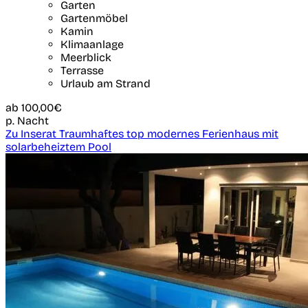
Garten
Gartenmöbel
Kamin
Klimaanlage
Meerblick
Terrasse
Urlaub am Strand
ab
100,00€
p. Nacht
Zu Inserat Traumhaftes top modernes Ferienhaus mit
solarbeheiztem Pool