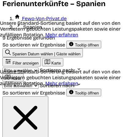
Ferienunterkünfte – Spanien
Fewo-Von-Privat.de
Unsere Standard-Sortierung basiert auf den von den
Spanien
Vermietern gebuchten Leistungspaketen sowie einer
zufälligen Rotation.
Mehr erfahren
9 Ergebnisse gefunden
So sortieren wir Ergebnisse
Tooltip öffnen
Spanien
Datum wählen | Gäste wählen
Filter anzeigen
Karte
Sortieren nach:
Unsere Standard-Sortierung basiert auf den von den
Vermietern gebuchten Leistungspaketen sowie einer
Karte
zufälligen Rotation.
Mehr erfahren
Sortieren nach:
So sortieren wir Ergebnisse
Tooltip öffnen