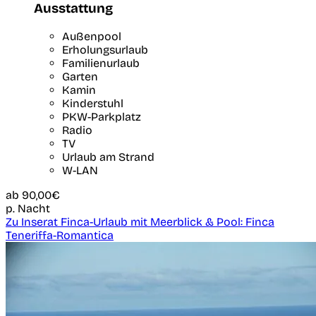
Ausstattung
Außenpool
Erholungsurlaub
Familienurlaub
Garten
Kamin
Kinderstuhl
PKW-Parkplatz
Radio
TV
Urlaub am Strand
W-LAN
ab
90,00€
p. Nacht
Zu Inserat Finca-Urlaub mit Meerblick & Pool: Finca
Teneriffa-Romantica