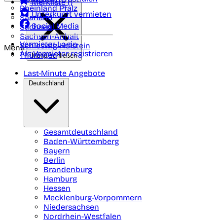
Merkliste (
)
Rheinland Pfalz
Unterkunft vermieten
Saarland
Social Media
Sachsen
Sachsen-Anhalt
Vermieter-Login
Schleswig-Holstein
Menü
Als Vermieter registrieren
Thüringen
Menü schließen
Last-Minute Angebote
Deutschland
Gesamtdeutschland
Baden-Württemberg
Bayern
Berlin
Brandenburg
Hamburg
Hessen
Mecklenburg-Vorpommern
Niedersachsen
Nordrhein-Westfalen