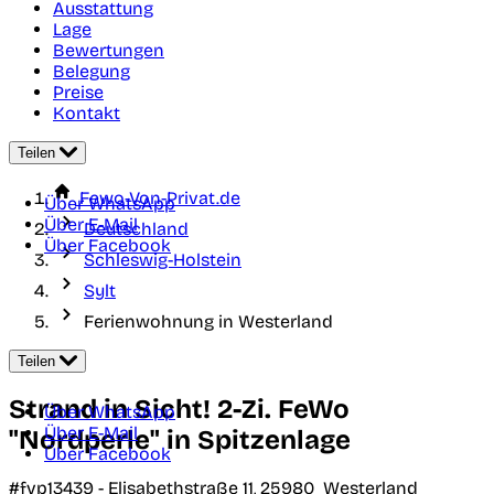
Ausstattung
Lage
Bewertungen
Belegung
Preise
Kontakt
Teilen
Fewo-Von-Privat.de
Über WhatsApp
Über E-Mail
Deutschland
Über Facebook
Schleswig-Holstein
Sylt
Ferienwohnung in Westerland
Teilen
Strand in Sicht! 2-Zi. FeWo
Über WhatsApp
Über E-Mail
"Nordperle" in Spitzenlage
Über Facebook
#fvp13439 -
Elisabethstraße 11,
25980
Westerland