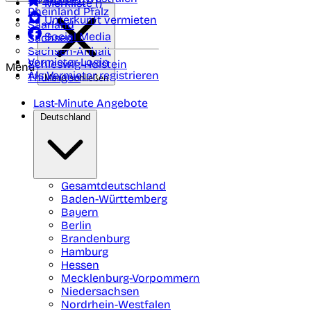
Merkliste (
)
Rheinland Pfalz
Unterkunft vermieten
Saarland
Social Media
Sachsen
Sachsen-Anhalt
Vermieter-Login
Schleswig-Holstein
Menü
Als Vermieter registrieren
Thüringen
Menü schließen
Last-Minute Angebote
Deutschland
Gesamtdeutschland
Baden-Württemberg
Bayern
Berlin
Brandenburg
Hamburg
Hessen
Mecklenburg-Vorpommern
Niedersachsen
Nordrhein-Westfalen