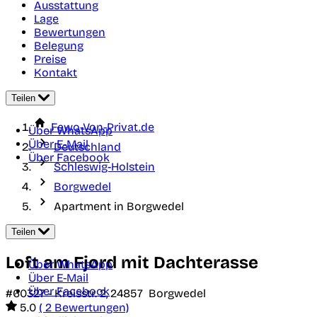
Ausstattung
Lage
Bewertungen
Belegung
Preise
Kontakt
Teilen
Fewo-Von-Privat.de
Über WhatsApp
Über E-Mail
Deutschland
Über Facebook
Schleswig-Holstein
Borgwedel
Apartment in Borgwedel
Teilen
Loft am Fjord mit Dachterasse
Über WhatsApp
Über E-Mail
Über Facebook
#60327 -
Kreisstr. 2,
24857
Borgwedel
5.0
( 2 Bewertungen)