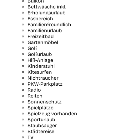
Balkon
Bettwäsche inkl.
Erholungsurlaub
Essbereich
Familienfreundlich
Familienurlaub
Freizeitbad
Gartenmöbel
Golf
Golfurlaub
Hifi-Anlage
Kinderstuhl
Kitesurfen
Nichtraucher
PKW-Parkplatz
Radio
Reiten
Sonnenschutz
Spielplätze
Spielzeug vorhanden
Sporturlaub
Staubsauger
Städtereise
TV