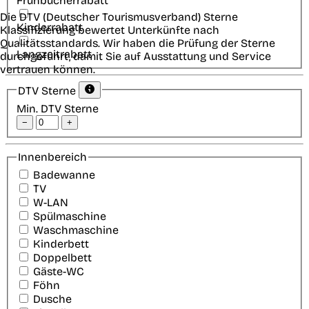
Frühbucherrabatt
Die DTV (Deutscher Tourismusverband) Sterne
Kinderrabatt
Klassifizierung bewertet Unterkünfte nach
Qualitätsstandards. Wir haben die Prüfung der Sterne
Langzeitrabatt
durchgeführt, damit Sie auf Ausstattung und Service
vertrauen können.
DTV Sterne
Min. DTV Sterne
−
+
Innenbereich
Badewanne
TV
W-LAN
Spülmaschine
Waschmaschine
Kinderbett
Doppelbett
Gäste-WC
Föhn
Dusche