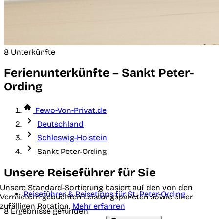
8 Unterkünfte
Ferienunterkünfte – Sankt Peter-
Ording
Fewo-Von-Privat.de
Deutschland
Schleswig-Holstein
Sankt Peter-Ording
Unsere Reiseführer für Sie
Unsere Standard-Sortierung basiert auf den von den
Reiseführer & Reisetipps für St. Peter-Ording
Vermietern gebuchten Leistungspaketen sowie einer
zufälligen Rotation.
Mehr erfahren
8 Ergebnisse gefunden