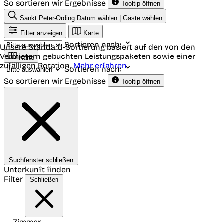
So sortieren wir Ergebnisse
Tooltip öffnen
Sankt Peter-Ording
Datum wählen | Gäste wählen
Filter anzeigen
Karte
Sortieren nach:
Unsere Standard-Sortierung basiert auf den von den
Vermietern gebuchten Leistungspaketen sowie einer
Karte
zufälligen Rotation.
Mehr erfahren
Sortieren nach:
So sortieren wir Ergebnisse
Tooltip öffnen
Suchfenster schließen
Unterkunft finden
Filter
Schließen
Zimmer