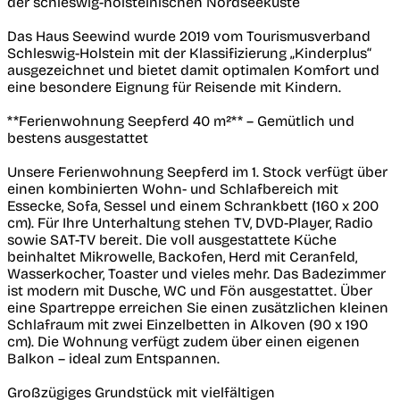
der schleswig-holsteinischen Nordseeküste
Das Haus Seewind wurde 2019 vom Tourismusverband
Schleswig-Holstein mit der Klassifizierung „Kinderplus“
ausgezeichnet und bietet damit optimalen Komfort und
eine besondere Eignung für Reisende mit Kindern.
**Ferienwohnung Seepferd 40 m²** – Gemütlich und
bestens ausgestattet
Unsere Ferienwohnung Seepferd im 1. Stock verfügt über
einen kombinierten Wohn- und Schlafbereich mit
Essecke, Sofa, Sessel und einem Schrankbett (160 x 200
cm). Für Ihre Unterhaltung stehen TV, DVD-Player, Radio
sowie SAT-TV bereit. Die voll ausgestattete Küche
beinhaltet Mikrowelle, Backofen, Herd mit Ceranfeld,
Wasserkocher, Toaster und vieles mehr. Das Badezimmer
ist modern mit Dusche, WC und Fön ausgestattet. Über
eine Spartreppe erreichen Sie einen zusätzlichen kleinen
Schlafraum mit zwei Einzelbetten in Alkoven (90 x 190
cm). Die Wohnung verfügt zudem über einen eigenen
Balkon – ideal zum Entspannen.
Großzügiges Grundstück mit vielfältigen