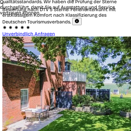
Qualitätsstandards. Wir haben die Prüfung der Sterne
|
durchgeführt, damit Sie auf Ausstattung und Service
Bewertung nach DTV
5 Sterne: Ferienunterkunft mit
vertrauen können.
erstklassigem Komfort nach Klassifizierung des
Deutschen Tourismusverbands.
Unverbindlich Anfragen