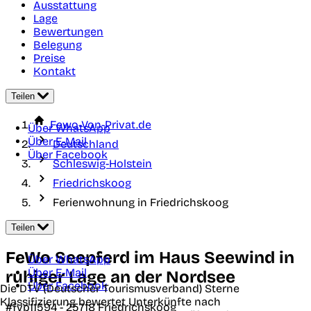
Ausstattung
Lage
Bewertungen
Belegung
Preise
Kontakt
Teilen
Fewo-Von-Privat.de
Über WhatsApp
Über E-Mail
Deutschland
Über Facebook
Schleswig-Holstein
Friedrichskoog
Ferienwohnung in Friedrichskoog
Teilen
FeWo Seepferd im Haus Seewind in
Über WhatsApp
Über E-Mail
ruhiger Lage an der Nordsee
Über Facebook
Die DTV (Deutscher Tourismusverband) Sterne
Klassifizierung bewertet Unterkünfte nach
#fvp11594 -
25718
Friedrichskoog