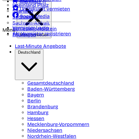
Merkliste (
)
Rheinland Pfalz
Unterkunft vermieten
Saarland
Social Media
Sachsen
Sachsen-Anhalt
Vermieter-Login
Schleswig-Holstein
Menü
Als Vermieter registrieren
Thüringen
Menü schließen
Last-Minute Angebote
Deutschland
Gesamtdeutschland
Baden-Württemberg
Bayern
Berlin
Brandenburg
Hamburg
Hessen
Mecklenburg-Vorpommern
Niedersachsen
Nordrhein-Westfalen