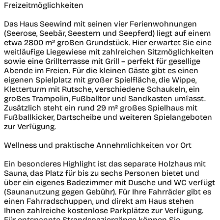
Freizeitmöglichkeiten
Das Haus Seewind mit seinen vier Ferienwohnungen
(Seerose, Seebär, Seestern und Seepferd) liegt auf einem
etwa 2800 m² großen Grundstück. Hier erwartet Sie eine
weitläufige Liegewiese mit zahlreichen Sitzmöglichkeiten
sowie eine Grillterrasse mit Grill – perfekt für gesellige
Abende im Freien. Für die kleinen Gäste gibt es einen
eigenen Spielplatz mit großer Spielfläche, die Wippe,
Kletterturm mit Rutsche, verschiedene Schaukeln, ein
großes Trampolin, Fußballtor und Sandkasten umfasst.
Zusätzlich steht ein rund 29 m² großes Spielhaus mit
Fußballkicker, Dartscheibe und weiteren Spielangeboten
zur Verfügung.
Wellness und praktische Annehmlichkeiten vor Ort
Ein besonderes Highlight ist das separate Holzhaus mit
Sauna, das Platz für bis zu sechs Personen bietet und
über ein eigenes Badezimmer mit Dusche und WC verfügt
(Saunanutzung gegen Gebühr). Für Ihre Fahrräder gibt es
einen Fahrradschuppen, und direkt am Haus stehen
Ihnen zahlreiche kostenlose Parkplätze zur Verfügung.
Für entspannte Strandspaziergänge können Sie