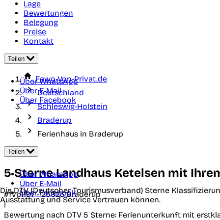
Lage
Bewertungen
Belegung
Preise
Kontakt
Teilen
Fewo-Von-Privat.de
Über WhatsApp
Über E-Mail
Deutschland
Über Facebook
Schleswig-Holstein
Braderup
Ferienhaus in Braderup
Teilen
5 Sterne Landhaus Ketelsen mit Ihre
Über WhatsApp
Über E-Mail
Die DTV (Deutscher Tourismusverband) Sterne Klassifizierun
Über Facebook
#fvp1197 -
25923
Braderup
Ausstattung und Service vertrauen können.
|
Bewertung nach DTV
5 Sterne: Ferienunterkunft mit erst