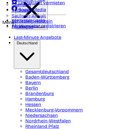
Unterkunft vermieten
Saarland
Social Media
Sachsen
Sachsen-Anhalt
Vermieter-Login
Schleswig-Holstein
Menü
Als Vermieter registrieren
Thüringen
Menü schließen
Last-Minute Angebote
Deutschland
Gesamtdeutschland
Baden-Württemberg
Bayern
Berlin
Brandenburg
Hamburg
Hessen
Mecklenburg-Vorpommern
Niedersachsen
Nordrhein-Westfalen
Rheinland Pfalz