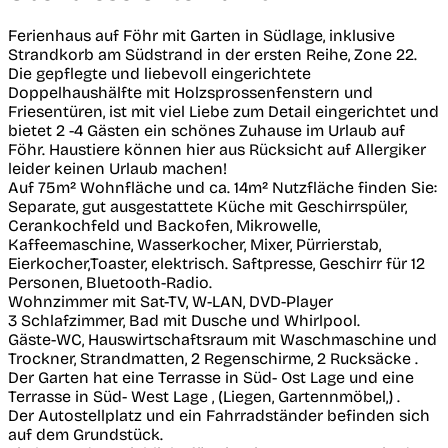
Ferienhaus auf Föhr mit Garten in Südlage, inklusive
Strandkorb am Südstrand in der ersten Reihe, Zone 22.
Die gepflegte und liebevoll eingerichtete
Doppelhaushälfte mit Holzsprossenfenstern und
Friesentüren, ist mit viel Liebe zum Detail eingerichtet und
bietet 2 -4 Gästen ein schönes Zuhause im Urlaub auf
Föhr. Haustiere können hier aus Rücksicht auf Allergiker
leider keinen Urlaub machen!
Auf 75m² Wohnfläche und ca. 14m² Nutzfläche finden Sie:
Separate, gut ausgestattete Küche mit Geschirrspüler,
Cerankochfeld und Backofen, Mikrowelle,
Kaffeemaschine, Wasserkocher, Mixer, Pürrierstab,
Eierkocher,Toaster, elektrisch. Saftpresse, Geschirr für 12
Personen, Bluetooth-Radio.
Wohnzimmer mit Sat-TV, W-LAN, DVD-Player
3 Schlafzimmer, Bad mit Dusche und Whirlpool.
Gäste-WC, Hauswirtschaftsraum mit Waschmaschine und
Trockner, Strandmatten, 2 Regenschirme, 2 Rucksäcke .
Der Garten hat eine Terrasse in Süd- Ost Lage und eine
Terrasse in Süd- West Lage , (Liegen, Gartennmöbel,) .
Der Autostellplatz und ein Fahrradständer befinden sich
auf dem Grundstück.