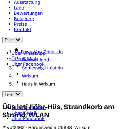
Ausstattung
Lage
Bewertungen
Belegung
Preise
Kontakt
Teilen
Fewo-Von-Privat.de
Über WhatsApp
Über E-Mail
Deutschland
Über Facebook
Schleswig-Holstein
Wrixum
Haus in Wrixum
Teilen
Üüs letj Föhr-Hüs, Strandkorb am
Über WhatsApp
Über E-Mail
Strand, WLAN
Über Facebook
#fvp12462 -
Hardesweg 5,
25938
Wrixum