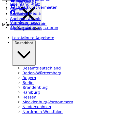
Merkliste (
)
Rheinland Pfalz
Unterkunft vermieten
Saarland
Social Media
Sachsen
Sachsen-Anhalt
Vermieter-Login
Schleswig-Holstein
Menü
Als Vermieter registrieren
Thüringen
Menü schließen
Last-Minute Angebote
Deutschland
Gesamtdeutschland
Baden-Württemberg
Bayern
Berlin
Brandenburg
Hamburg
Hessen
Mecklenburg-Vorpommern
Niedersachsen
Nordrhein-Westfalen