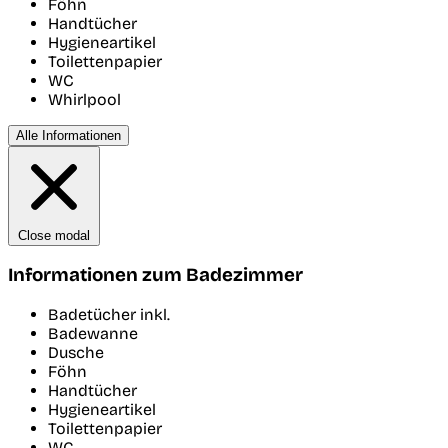
Föhn
Handtücher
Hygieneartikel
Toilettenpapier
WC
Whirlpool
Alle Informationen
Close modal
Informationen zum Badezimmer
Badetücher inkl.
Badewanne
Dusche
Föhn
Handtücher
Hygieneartikel
Toilettenpapier
WC