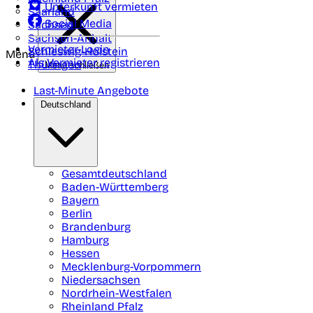
Unterkunft vermieten
Saarland
Social Media
Sachsen
Sachsen-Anhalt
Vermieter-Login
Schleswig-Holstein
Menü
Als Vermieter registrieren
Thüringen
Menü schließen
Last-Minute Angebote
Deutschland
Gesamtdeutschland
Baden-Württemberg
Bayern
Berlin
Brandenburg
Hamburg
Hessen
Mecklenburg-Vorpommern
Niedersachsen
Nordrhein-Westfalen
Rheinland Pfalz