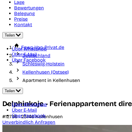
Lage
Bewertungen
Belegung
Preise
Kontakt
Teilen
Fewo-Von-Privat.de
Über WhatsApp
Über E-Mail
Deutschland
Über Facebook
Schleswig-Holstein
Kellenhusen (Ostsee)
Apartment in Kellenhusen
Teilen
Delphinkoje - Ferienappartement dire
Über WhatsApp
Über E-Mail
Über Facebook
#12736 -
23746
Kellenhusen
Unverbindlich Anfragen