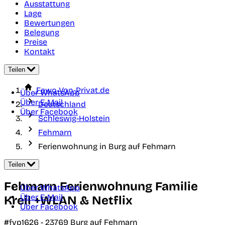
Ausstattung
Lage
Bewertungen
Belegung
Preise
Kontakt
Teilen
Fewo-Von-Privat.de
Über WhatsApp
Über E-Mail
Deutschland
Über Facebook
Schleswig-Holstein
Fehmarn
Ferienwohnung in Burg auf Fehmarn
Teilen
Fehmarn Ferienwohnung Familie
Über WhatsApp
Über E-Mail
Kreil +WLAN & Netflix
Über Facebook
#fvp1626 -
23769
Burg auf Fehmarn