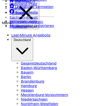
Merkliste (
)
Rheinland Pfalz
Unterkunft vermieten
Saarland
Social Media
Sachsen
Sachsen-Anhalt
Vermieter-Login
Schleswig-Holstein
Menü
Als Vermieter registrieren
Thüringen
Menü schließen
Last-Minute Angebote
Deutschland
Gesamtdeutschland
Baden-Württemberg
Bayern
Berlin
Brandenburg
Hamburg
Hessen
Mecklenburg-Vorpommern
Niedersachsen
Nordrhein-Westfalen