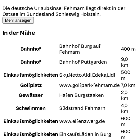
Die deutsche Urlaubsinsel Fehmarn liegt direkt in der
Ostsee im Bundesland Schleswig Holstein.
Mehr anzeigen
In der Nähe
Bahnhof Burg auf
Bahnhof
400 m
Fehmarn
9,0
Bahnhof
Bahnhof Puttgarden
km
500
Einkaufsmöglichkeiten
Sky,Netto,Aldi,Edeka,Lidl
m
Golfplatz
www.golfpark-fehmarn.de
7,0 km
2,0
Gewässer
Hafen Burgstaaken
km
4,0
Schwimmen
Südstrand Fehmarn
km
600
Einkaufsmöglichkeiten
www.elfenzwerg.de
m
600
Einkaufsmöglichkeiten
EinkaufsLäden in Burg
m