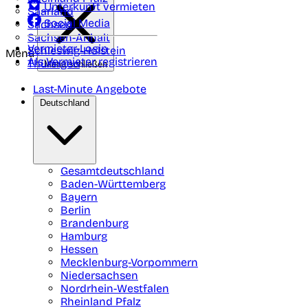
Unterkunft vermieten
Saarland
Social Media
Sachsen
Sachsen-Anhalt
Vermieter-Login
Schleswig-Holstein
Menü
Als Vermieter registrieren
Thüringen
Menü schließen
Last-Minute Angebote
Deutschland
Gesamtdeutschland
Baden-Württemberg
Bayern
Berlin
Brandenburg
Hamburg
Hessen
Mecklenburg-Vorpommern
Niedersachsen
Nordrhein-Westfalen
Rheinland Pfalz