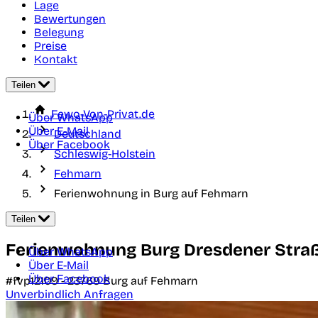
Lage
Bewertungen
Belegung
Preise
Kontakt
Teilen
Fewo-Von-Privat.de
Über WhatsApp
Über E-Mail
Deutschland
Über Facebook
Schleswig-Holstein
Fehmarn
Ferienwohnung in Burg auf Fehmarn
Teilen
Ferienwohnung Burg Dresdener Stra
Über WhatsApp
Über E-Mail
Über Facebook
#fvp12109 -
23769
Burg auf Fehmarn
Unverbindlich Anfragen