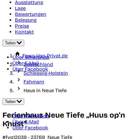
Ausstattung
Lage
Bewertungen
Belegung
Preise
Kontakt
Teilen
Fewo-Von-Privat.de
Über WhatsApp
Über E-Mail
Deutschland
Über Facebook
Schleswig-Holstein
Fehmarn
Haus in Neue Tiefe
Teilen
Ferienhaus Neue Tiefe „Huus op‘n
Über WhatsApp
Über E-Mail
Knust“
Über Facebook
#fvp12039 -
23769
Neue Tiefe