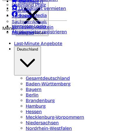
Merkliste (
)
Rheinland Pfalz
Unterkunft vermieten
Saarland
Social Media
Sachsen
Sachsen-Anhalt
Vermieter-Login
Schleswig-Holstein
Menü
Als Vermieter registrieren
Thüringen
Menü schließen
Last-Minute Angebote
Deutschland
Gesamtdeutschland
Baden-Württemberg
Bayern
Berlin
Brandenburg
Hamburg
Hessen
Mecklenburg-Vorpommern
Niedersachsen
Nordrhein-Westfalen