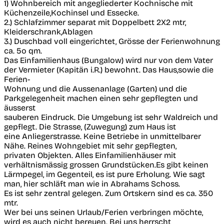
1) Wohnbereich mit angegliederter Kochnische mit
Küchenzeile,Kochinsel und Essecke.
2.) Schlafzimmer separat mit Doppelbett 2X2 mtr,
Kleiderschrank,Ablagen
3.) Duschbad voll eingerichtet, Grösse der Ferienwohnung
ca. 5o qm.
Das Einfamilienhaus (Bungalow) wird nur von dem Vater
der Vermieter (Kapitän i.R.) bewohnt. Das Haus,sowie die
Ferien-
Wohnung und die Aussenanlage (Garten) und die
Parkgelegenheit machen einen sehr gepflegten und
äusserst
sauberen Eindruck. Die Umgebung ist sehr Waldreich und
gepflegt. Die Strasse, (Zuwegung) zum Haus ist
eine Anliegerstrasse. Keine Betriebe in unmittelbarer
Nähe. Reines Wohngebiet mit sehr gepflegten,
privaten Objekten. Alles Einfamilienhäuser mit
verhältnismässig grossen Grundstücken.Es gibt keinen
Lärmpegel, im Gegenteil, es ist pure Erholung. Wie sagt
man, hier schläft man wie in Abrahams Schoss.
Es ist sehr zentral gelegen. Zum Ortskern sind es ca. 350
mtr.
Wer bei uns seinen Urlaub/Ferien verbringen möchte,
wird es auch nicht bereuen. Bei uns herrscht