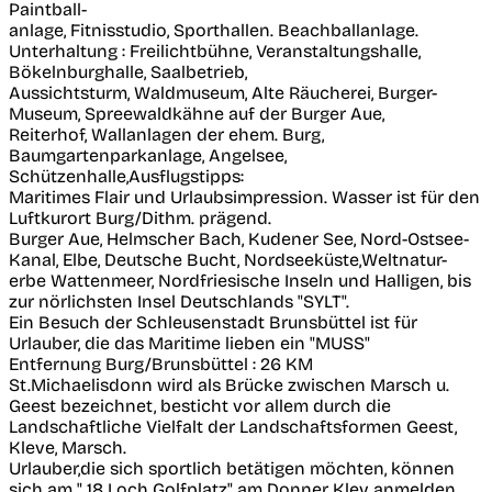
Paintball-
anlage, Fitnisstudio, Sporthallen. Beachballanlage.
Unterhaltung : Freilichtbühne, Veranstaltungshalle,
Bökelnburghalle, Saalbetrieb,
Aussichtsturm, Waldmuseum, Alte Räucherei, Burger-
Museum, Spreewaldkähne auf der Burger Aue,
Reiterhof, Wallanlagen der ehem. Burg,
Baumgartenparkanlage, Angelsee,
Schützenhalle,Ausflugstipps:
Maritimes Flair und Urlaubsimpression. Wasser ist für den
Luftkurort Burg/Dithm. prägend.
Burger Aue, Helmscher Bach, Kudener See, Nord-Ostsee-
Kanal, Elbe, Deutsche Bucht, Nordseeküste,Weltnatur-
erbe Wattenmeer, Nordfriesische Inseln und Halligen, bis
zur nörlichsten Insel Deutschlands "SYLT".
Ein Besuch der Schleusenstadt Brunsbüttel ist für
Urlauber, die das Maritime lieben ein "MUSS"
Entfernung Burg/Brunsbüttel : 26 KM
St.Michaelisdonn wird als Brücke zwischen Marsch u.
Geest bezeichnet, besticht vor allem durch die
Landschaftliche Vielfalt der Landschaftsformen Geest,
Kleve, Marsch.
Urlauber,die sich sportlich betätigen möchten, können
sich am " 18 Loch Golfplatz" am Donner Klev anmelden.