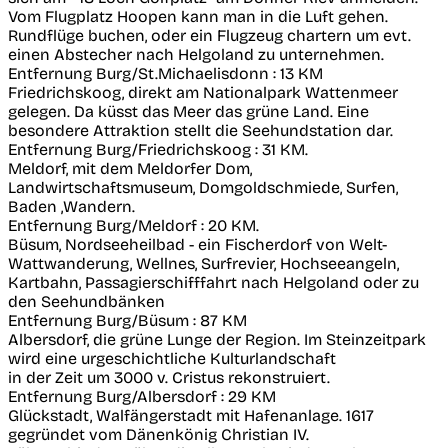
Vom Flugplatz Hoopen kann man in die Luft gehen.
Rundflüge buchen, oder ein Flugzeug chartern um evt.
einen Abstecher nach Helgoland zu unternehmen.
Entfernung Burg/St.Michaelisdonn : 13 KM
Friedrichskoog, direkt am Nationalpark Wattenmeer
gelegen. Da küsst das Meer das grüne Land. Eine
besondere Attraktion stellt die Seehundstation dar.
Entfernung Burg/Friedrichskoog : 31 KM.
Meldorf, mit dem Meldorfer Dom,
Landwirtschaftsmuseum, Domgoldschmiede, Surfen,
Baden ,Wandern.
Entfernung Burg/Meldorf : 20 KM.
Büsum, Nordseeheilbad - ein Fischerdorf von Welt-
Wattwanderung, Wellnes, Surfrevier, Hochseeangeln,
Kartbahn, Passagierschifffahrt nach Helgoland oder zu
den Seehundbänken
Entfernung Burg/Büsum : 87 KM
Albersdorf, die grüne Lunge der Region. Im Steinzeitpark
wird eine urgeschichtliche Kulturlandschaft
in der Zeit um 3000 v. Cristus rekonstruiert.
Entfernung Burg/Albersdorf : 29 KM
Glückstadt, Walfängerstadt mit Hafenanlage. 1617
gegründet vom Dänenkönig Christian IV.