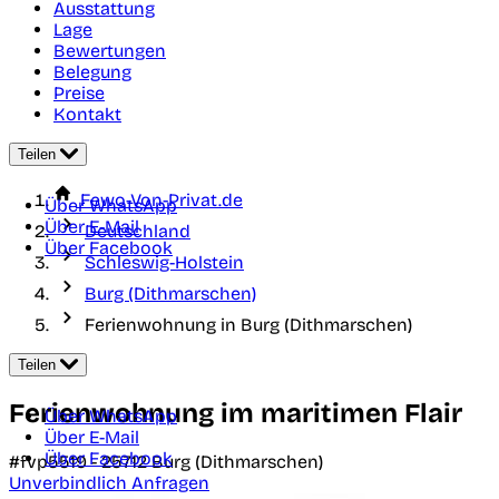
Ausstattung
Lage
Bewertungen
Belegung
Preise
Kontakt
Teilen
Fewo-Von-Privat.de
Über WhatsApp
Über E-Mail
Deutschland
Über Facebook
Schleswig-Holstein
Burg (Dithmarschen)
Ferienwohnung in Burg (Dithmarschen)
Teilen
Ferienwohnung im maritimen Flair
Über WhatsApp
Über E-Mail
Über Facebook
#fvp5519 -
25712
Burg (Dithmarschen)
Unverbindlich Anfragen