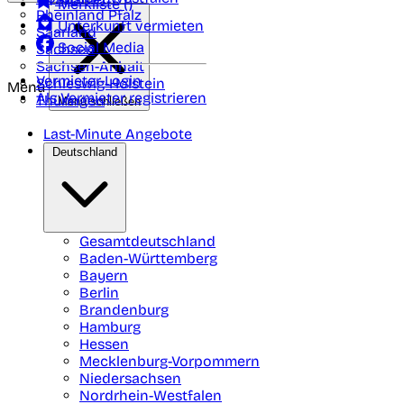
Merkliste (
)
Rheinland Pfalz
Unterkunft vermieten
Saarland
Social Media
Sachsen
Sachsen-Anhalt
Vermieter-Login
Schleswig-Holstein
Menü
Als Vermieter registrieren
Thüringen
Menü schließen
Last-Minute Angebote
Deutschland
Gesamtdeutschland
Baden-Württemberg
Bayern
Berlin
Brandenburg
Hamburg
Hessen
Mecklenburg-Vorpommern
Niedersachsen
Nordrhein-Westfalen