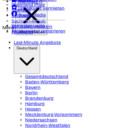
Merkliste (
)
Rheinland Pfalz
Unterkunft vermieten
Saarland
Social Media
Sachsen
Sachsen-Anhalt
Vermieter-Login
Schleswig-Holstein
Menü
Als Vermieter registrieren
Thüringen
Menü schließen
Last-Minute Angebote
Deutschland
Gesamtdeutschland
Baden-Württemberg
Bayern
Berlin
Brandenburg
Hamburg
Hessen
Mecklenburg-Vorpommern
Niedersachsen
Nordrhein-Westfalen