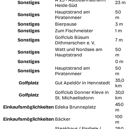
Sonstiges
23 m
Heide-Süd
Hauptstrand am
50
Sonstiges
Piratenmeer
m
Sonstiges
Bierpause
3 m
Sonstiges
Zum Fischmeister
1 m
Golfclub Büsum
Sonstiges
7 m
Dithmarschen e. V.
Watt und Nordsee am
50
Sonstiges
Hauptstrand
m
Sonstiges
0 m
Hauptstrand am
50
Sonstiges
Piratenmeer
m
35,0
Golfplatz
Gut Apeldör in Hennstedt
km
Golfclub Donner Kleve in
30,0
Golfplatz
St. Michaelisdonn
km
450
Einkaufsmöglichkeiten
Edeka Brunneplatz
m
100
Einkaufsmöglichkeiten
Bäcker
m
Steakhaus / Eisdiele /
250