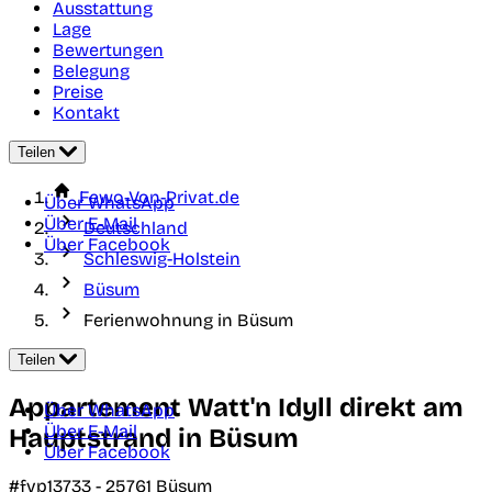
Ausstattung
Lage
Bewertungen
Belegung
Preise
Kontakt
Teilen
Fewo-Von-Privat.de
Über WhatsApp
Über E-Mail
Deutschland
Über Facebook
Schleswig-Holstein
Büsum
Ferienwohnung in Büsum
Teilen
Appartement Watt'n Idyll direkt am
Über WhatsApp
Über E-Mail
Hauptstrand in Büsum
Über Facebook
#fvp13733 -
25761
Büsum