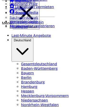
Merkliste (
)
Rheinland Pfalz
Unterkunft vermieten
Saarland
Social Media
Sachsen
Sachsen-Anhalt
Vermieter-Login
Schleswig-Holstein
Menü
Als Vermieter registrieren
Thüringen
Menü schließen
Last-Minute Angebote
Deutschland
Gesamtdeutschland
Baden-Württemberg
Bayern
Berlin
Brandenburg
Hamburg
Hessen
Mecklenburg-Vorpommern
Niedersachsen
Nordrhein-Westfalen