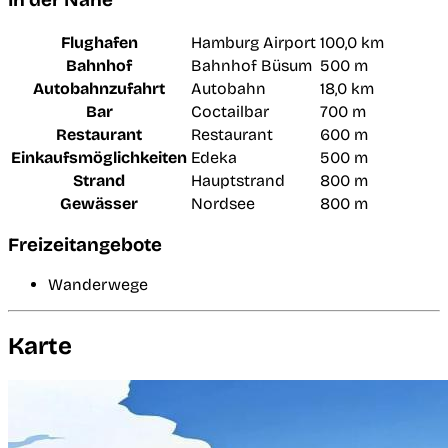
Flughafen
Hamburg Airport
100,0 km
Bahnhof
Bahnhof Büsum
500 m
Autobahnzufahrt
Autobahn
18,0 km
Bar
Coctailbar
700 m
Restaurant
Restaurant
600 m
Einkaufsmöglichkeiten
Edeka
500 m
Strand
Hauptstrand
800 m
Gewässer
Nordsee
800 m
Freizeitangebote
Wanderwege
Karte