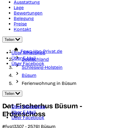
Ausstattung
Lage
Bewertungen
Belegung
Preise
Kontakt
Teilen
Fewo-Von-Privat.de
Über WhatsApp
Über E-Mail
Deutschland
Über Facebook
Schleswig-Holstein
Büsum
Ferienwohnung in Büsum
Teilen
Dat Fischerhus Büsum -
Über WhatsApp
Über E-Mail
Erdgeschoss
Über Facebook
#fvp13307 -
25761
Büsum