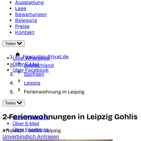
Ausstattung
Lage
Bewertungen
Belegung
Preise
Kontakt
Teilen
Fewo-Von-Privat.de
Über WhatsApp
Über E-Mail
Deutschland
Über Facebook
Sachsen
Leipzig
Ferienwohnung in Leipzig
Teilen
2 Ferienwohnungen in Leipzig Gohlis
Über WhatsApp
Über E-Mail
Über Facebook
#fvp4821 -
04155
Leipzig
Unverbindlich Anfragen