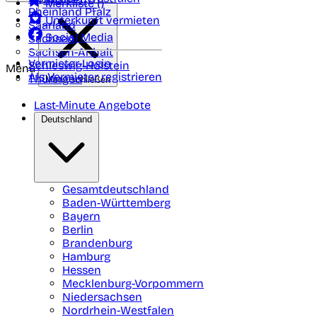
Merkliste (
)
Rheinland Pfalz
Unterkunft vermieten
Saarland
Social Media
Sachsen
Sachsen-Anhalt
Vermieter-Login
Schleswig-Holstein
Menü
Als Vermieter registrieren
Thüringen
Menü schließen
Last-Minute Angebote
Deutschland
Gesamtdeutschland
Baden-Württemberg
Bayern
Berlin
Brandenburg
Hamburg
Hessen
Mecklenburg-Vorpommern
Niedersachsen
Nordrhein-Westfalen