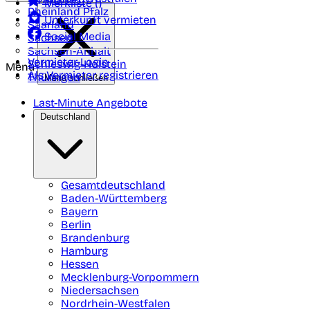
Merkliste (
)
Rheinland Pfalz
Unterkunft vermieten
Saarland
Social Media
Sachsen
Sachsen-Anhalt
Vermieter-Login
Schleswig-Holstein
Menü
Als Vermieter registrieren
Thüringen
Menü schließen
Last-Minute Angebote
Deutschland
Gesamtdeutschland
Baden-Württemberg
Bayern
Berlin
Brandenburg
Hamburg
Hessen
Mecklenburg-Vorpommern
Niedersachsen
Nordrhein-Westfalen