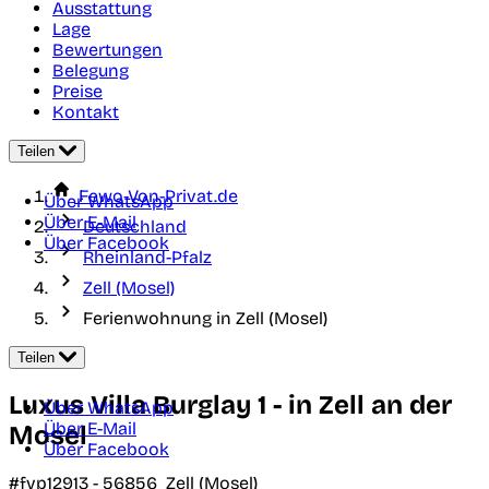
Ausstattung
Lage
Bewertungen
Belegung
Preise
Kontakt
Teilen
Fewo-Von-Privat.de
Über WhatsApp
Über E-Mail
Deutschland
Über Facebook
Rheinland-Pfalz
Zell (Mosel)
Ferienwohnung in Zell (Mosel)
Teilen
Luxus Villa Burglay 1 - in Zell an der
Über WhatsApp
Über E-Mail
Mosel
Über Facebook
#fvp12913 -
56856
Zell (Mosel)