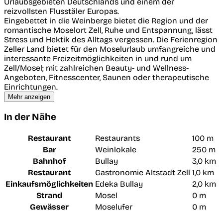
Urlaubsgebieten Deutschlands und einem der
reizvollsten Flusstäler Europas.
Eingebettet in die Weinberge bietet die Region und der
romantische Moselort Zell, Ruhe und Entspannung, lässt
Stress und Hektik des Alltags vergessen. Die Ferienregion
Zeller Land bietet für den Moselurlaub umfangreiche und
interessante Freizeitmöglichkeiten in und rund um
Zell/Mosel; mit zahlreichen Beauty- und Wellness-
Angeboten, Fitnesscenter, Saunen oder therapeutische
Einrichtungen.
Mehr anzeigen
In der Nähe
Restaurant
Restaurants
100 m
Bar
Weinlokale
250 m
Bahnhof
Bullay
3,0 km
Restaurant
Gastronomie Altstadt Zell
1,0 km
Einkaufsmöglichkeiten
Edeka Bullay
2,0 km
Strand
Mosel
0 m
Gewässer
Moselufer
0 m