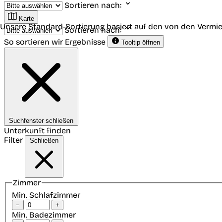
Sortieren nach:
Karte
Unsere Standard-Sortierung basiert auf den von den Vermie
Sortieren nach:
So sortieren wir Ergebnisse
Tooltip öffnen
Suchfenster schließen
Unterkunft finden
Filter
Schließen
Zimmer
Min. Schlafzimmer
−
+
Min. Badezimmer