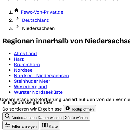
Fewo-Von-Privat.de
Deutschland
Niedersachsen
Regionen innerhalb von Niedersachs
Altes Land
Harz
Krummhörn
Nordsee
Nordsee - Niedersachsen
Steinhuder Meer
Weserbergland
Wurster Nordseeküste
Unsere Standard-Sortierung basiert auf den von den Vermie
81 Ergebnisse gefunden
So sortieren wir Ergebnisse
Tooltip öffnen
Niedersachsen
Datum wählen | Gäste wählen
Filter anzeigen
Karte