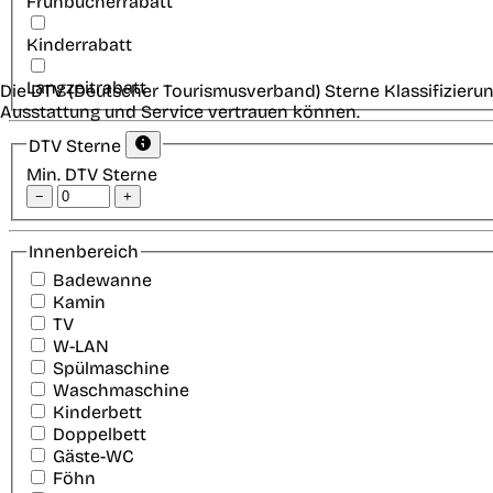
Frühbucherrabatt
Kinderrabatt
Langzeitrabatt
Die DTV (Deutscher Tourismusverband) Sterne Klassifizierun
Ausstattung und Service vertrauen können.
DTV Sterne
Min. DTV Sterne
−
+
Innenbereich
Badewanne
Kamin
TV
W-LAN
Spülmaschine
Waschmaschine
Kinderbett
Doppelbett
Gäste-WC
Föhn