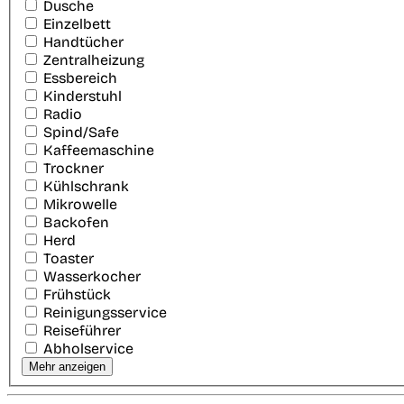
Dusche
Einzelbett
Handtücher
Zentralheizung
Essbereich
Kinderstuhl
Radio
Spind/Safe
Kaffeemaschine
Trockner
Kühlschrank
Mikrowelle
Backofen
Herd
Toaster
Wasserkocher
Frühstück
Reinigungsservice
Reiseführer
Abholservice
Mehr anzeigen