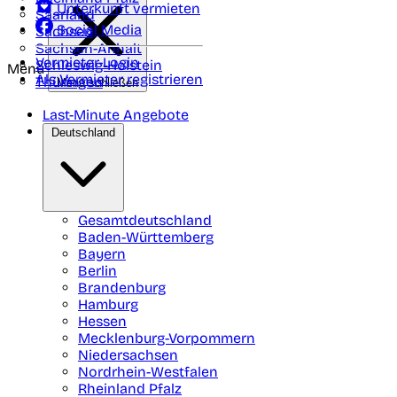
Unterkunft vermieten
Saarland
Social Media
Sachsen
Sachsen-Anhalt
Vermieter-Login
Schleswig-Holstein
Menü
Als Vermieter registrieren
Thüringen
Menü schließen
Last-Minute Angebote
Deutschland
Gesamtdeutschland
Baden-Württemberg
Bayern
Berlin
Brandenburg
Hamburg
Hessen
Mecklenburg-Vorpommern
Niedersachsen
Nordrhein-Westfalen
Rheinland Pfalz