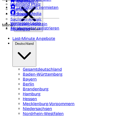
Merkliste (
)
Rheinland Pfalz
Unterkunft vermieten
Saarland
Social Media
Sachsen
Sachsen-Anhalt
Vermieter-Login
Schleswig-Holstein
Menü
Als Vermieter registrieren
Thüringen
Menü schließen
Last-Minute Angebote
Deutschland
Gesamtdeutschland
Baden-Württemberg
Bayern
Berlin
Brandenburg
Hamburg
Hessen
Mecklenburg-Vorpommern
Niedersachsen
Nordrhein-Westfalen