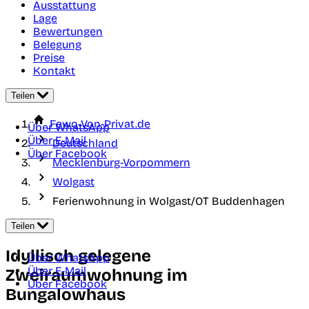
Ausstattung
Lage
Bewertungen
Belegung
Preise
Kontakt
Teilen
Fewo-Von-Privat.de
Über WhatsApp
Über E-Mail
Deutschland
Über Facebook
Mecklenburg-Vorpommern
Wolgast
Ferienwohnung in Wolgast/OT Buddenhagen
Teilen
Idyllisch gelegene
Über WhatsApp
Über E-Mail
Zweiraumwohnung im
Über Facebook
Bungalowhaus