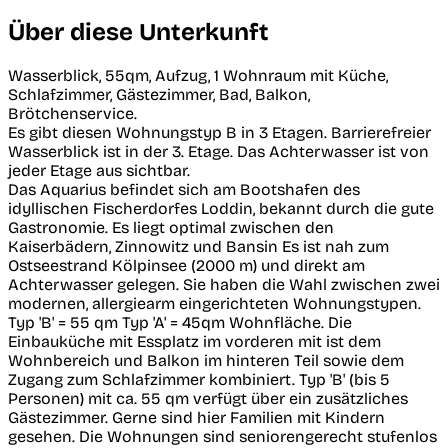
Über diese Unterkunft
Wasserblick, 55qm, Aufzug, 1 Wohnraum mit Küche,
Schlafzimmer, Gästezimmer, Bad, Balkon,
Brötchenservice.
Es gibt diesen Wohnungstyp B in 3 Etagen. Barrierefreier
Wasserblick ist in der 3. Etage. Das Achterwasser ist von
jeder Etage aus sichtbar.
Das Aquarius befindet sich am Bootshafen des
idyllischen Fischerdorfes Loddin, bekannt durch die gute
Gastronomie. Es liegt optimal zwischen den
Kaiserbädern, Zinnowitz und Bansin Es ist nah zum
Ostseestrand Kölpinsee (2000 m) und direkt am
Achterwasser gelegen. Sie haben die Wahl zwischen zwei
modernen, allergiearm eingerichteten Wohnungstypen.
Typ 'B' = 55 qm Typ 'A' = 45qm Wohnfläche. Die
Einbauküche mit Essplatz im vorderen mit ist dem
Wohnbereich und Balkon im hinteren Teil sowie dem
Zugang zum Schlafzimmer kombiniert. Typ 'B' (bis 5
Personen) mit ca. 55 qm verfügt über ein zusätzliches
Gästezimmer. Gerne sind hier Familien mit Kindern
gesehen. Die Wohnungen sind seniorengerecht stufenlos