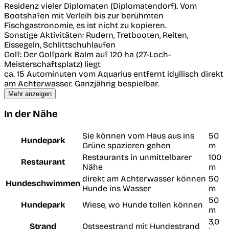
Residenz vieler Diplomaten (Diplomatendorf). Vom
Bootshafen mit Verleih bis zur berühmten
Fischgastronomie, es ist nicht zu kopieren.
Sonstige Aktivitäten: Rudern, Tretbooten, Reiten,
Eissegeln, Schlittschuhlaufen
Golf: Der Golfpark Balm auf 120 ha (27-Loch-
Meisterschaftsplatz) liegt
ca. 15 Autominuten vom Aquarius entfernt idyllisch direkt
am Achterwasser. Ganzjährig bespielbar.
Mehr anzeigen
In der Nähe
Sie können vom Haus aus ins
50
Hundepark
Grüne spazieren gehen
m
Restaurants in unmittelbarer
100
Restaurant
Nähe
m
direkt am Achterwasser können
50
Hundeschwimmen
Hunde ins Wasser
m
50
Hundepark
Wiese, wo Hunde tollen können
m
3,0
Strand
Ostseestrand mit Hundestrand