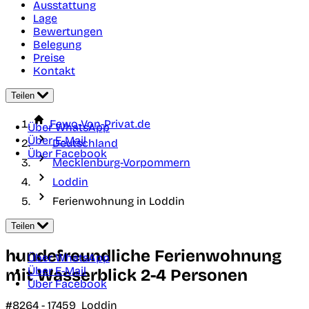
Ausstattung
Lage
Bewertungen
Belegung
Preise
Kontakt
Teilen
Fewo-Von-Privat.de
Über WhatsApp
Über E-Mail
Deutschland
Über Facebook
Mecklenburg-Vorpommern
Loddin
Ferienwohnung in Loddin
Teilen
hundefreundliche Ferienwohnung
Über WhatsApp
Über E-Mail
mit Wasserblick 2-4 Personen
Über Facebook
#8264 -
17459
Loddin