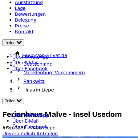
Ausstattung
Lage
Bewertungen
Belegung
Preise
Kontakt
Teilen
Fewo-Von-Privat.de
Über WhatsApp
Über E-Mail
Deutschland
Über Facebook
Mecklenburg-Vorpommern
Rankwitz
Haus in Liepe
Teilen
Ferienhaus Malve - Insel Usedom
Über WhatsApp
Über E-Mail
Über Facebook
#fvp13651 -
17406
Liepe
Unverbindlich Anfragen