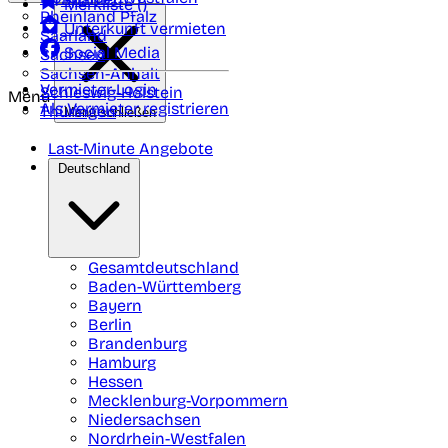
Merkliste (
)
Rheinland Pfalz
Unterkunft vermieten
Saarland
Social Media
Sachsen
Sachsen-Anhalt
Vermieter-Login
Schleswig-Holstein
Menü
Als Vermieter registrieren
Thüringen
Menü schließen
Last-Minute Angebote
Deutschland
Gesamtdeutschland
Baden-Württemberg
Bayern
Berlin
Brandenburg
Hamburg
Hessen
Mecklenburg-Vorpommern
Niedersachsen
Nordrhein-Westfalen