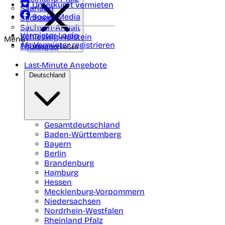
Unterkunft vermieten
Saarland
Social Media
Sachsen
Sachsen-Anhalt
Vermieter-Login
Schleswig-Holstein
Menü
Als Vermieter registrieren
Thüringen
Menü schließen
Last-Minute Angebote
Deutschland
Gesamtdeutschland
Baden-Württemberg
Bayern
Berlin
Brandenburg
Hamburg
Hessen
Mecklenburg-Vorpommern
Niedersachsen
Nordrhein-Westfalen
Rheinland Pfalz