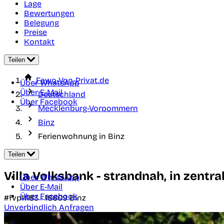
Lage
Bewertungen
Belegung
Preise
Kontakt
Teilen
Fewo-Von-Privat.de
Über WhatsApp
Über E-Mail
Deutschland
Über Facebook
Mecklenburg-Vorpommern
Binz
Ferienwohnung in Binz
Teilen
Villa Volksbank - strandnah, in zentra
Über WhatsApp
Über E-Mail
Über Facebook
#fvp11183 -
18609
Binz
Unverbindlich Anfragen