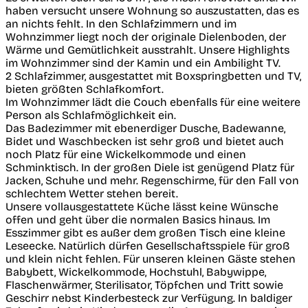
haben versucht unsere Wohnung so auszustatten, das es
an nichts fehlt. In den Schlafzimmern und im
Wohnzimmer liegt noch der originale Dielenboden, der
Wärme und Gemütlichkeit ausstrahlt. Unsere Highlights
im Wohnzimmer sind der Kamin und ein Ambilight TV.
2 Schlafzimmer, ausgestattet mit Boxspringbetten und TV,
bieten größten Schlafkomfort.
Im Wohnzimmer lädt die Couch ebenfalls für eine weitere
Person als Schlafmöglichkeit ein.
Das Badezimmer mit ebenerdiger Dusche, Badewanne,
Bidet und Waschbecken ist sehr groß und bietet auch
noch Platz für eine Wickelkommode und einen
Schminktisch. In der großen Diele ist genügend Platz für
Jacken, Schuhe und mehr. Regenschirme, für den Fall von
schlechtem Wetter stehen bereit.
Unsere vollausgestattete Küche lässt keine Wünsche
offen und geht über die normalen Basics hinaus. Im
Esszimmer gibt es außer dem großen Tisch eine kleine
Leseecke. Natürlich dürfen Gesellschaftsspiele für groß
und klein nicht fehlen. Für unseren kleinen Gäste stehen
Babybett, Wickelkommode, Hochstuhl, Babywippe,
Flaschenwärmer, Sterilisator, Töpfchen und Tritt sowie
Geschirr nebst Kinderbesteck zur Verfügung. In baldiger