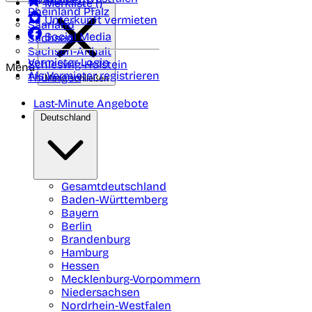
Merkliste (
)
Rheinland Pfalz
Unterkunft vermieten
Saarland
Social Media
Sachsen
Sachsen-Anhalt
Vermieter-Login
Schleswig-Holstein
Menü
Als Vermieter registrieren
Thüringen
Menü schließen
Last-Minute Angebote
Deutschland
Gesamtdeutschland
Baden-Württemberg
Bayern
Berlin
Brandenburg
Hamburg
Hessen
Mecklenburg-Vorpommern
Niedersachsen
Nordrhein-Westfalen