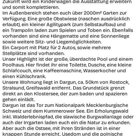
Zukunft wird ein Kinderwagen die Ausstattung erweitern
und somit komplettieren.
Im Außenbereich stehen euch über 2000m² Garten zur
Verfügung. Eine große Obstwiese (naschen ausdrücklich
erlaubt), ein kleiner Agilitypark (zum Selbstaufbau) und
ein Trampolin laden zum Spielen und Toben ein. Ebenfalls
vorhanden sind eine Hängematte und eine Sonnenliege
sowie weitere Sitz- und Liegemöglichkeiten.
Ein Carport mit Platz für 2 Autos, sowie mehrere
Stellplätze sind vorhanden.
Unser Highlight ist der große, überdachte Pool und einem
Poolhaus. Hier findet ihr eine Toilette, Dusche, eine kleine
Schlafcouch, eine Kaffeemaschine, Wasserkocher und
einen Kühlschrank.
Unsere Wohnung liegt in Dargun, ca. 50km von Rostock,
Stralsund, Greifswald entfernt. Das Grundstück grenzt
direkt an den Klostersee, der zum baden und spazieren
gehen einlädt.
Dargun ist das Tor zum Nationalpark Mecklenburgische
Schweiz und dem Kummerower See. Ein Erholungswald
inkl. Walderlebnispfad, die slawische Burgwallanlage oder
auch der Irrgarten laden euch ein die Natur zu erkunden.
Aber auch die Ostsee, mit ihren Stränden ist in einer
knappen Stunde erreicht. Usedom und die polnische