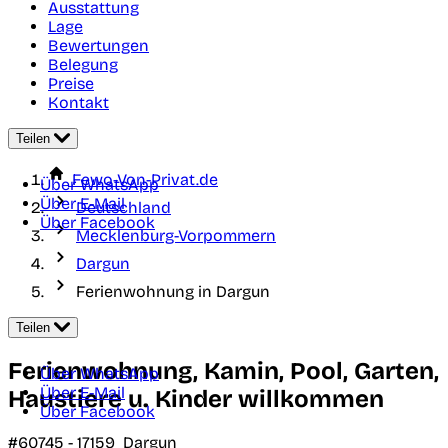
Ausstattung
Lage
Bewertungen
Belegung
Preise
Kontakt
Teilen
Fewo-Von-Privat.de
Über WhatsApp
Über E-Mail
Deutschland
Über Facebook
Mecklenburg-Vorpommern
Dargun
Ferienwohnung in Dargun
Teilen
Ferienwohnung, Kamin, Pool, Garten,
Über WhatsApp
Über E-Mail
Haustiere u. Kinder willkommen
Über Facebook
#60745 -
17159
Dargun