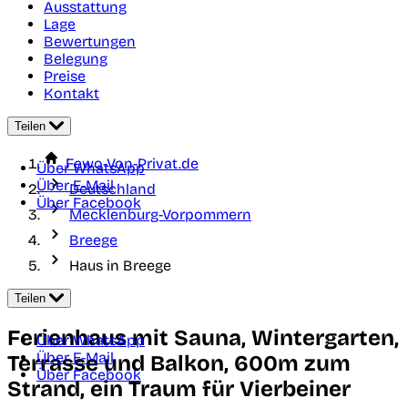
Ausstattung
Lage
Bewertungen
Belegung
Preise
Kontakt
Teilen
Fewo-Von-Privat.de
Über WhatsApp
Über E-Mail
Deutschland
Über Facebook
Mecklenburg-Vorpommern
Breege
Haus in Breege
Teilen
Ferienhaus mit Sauna, Wintergarten,
Über WhatsApp
Über E-Mail
Terrasse und Balkon, 600m zum
Über Facebook
Strand, ein Traum für Vierbeiner