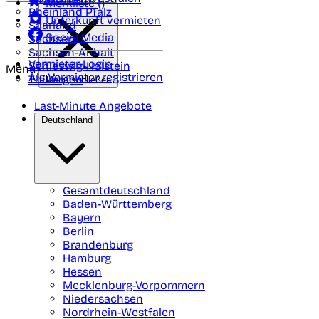
Merkliste (
)
Rheinland Pfalz
Unterkunft vermieten
Saarland
Social Media
Sachsen
Sachsen-Anhalt
Vermieter-Login
Schleswig-Holstein
Menü
Als Vermieter registrieren
Thüringen
Menü schließen
Last-Minute Angebote
Deutschland
Gesamtdeutschland
Baden-Württemberg
Bayern
Berlin
Brandenburg
Hamburg
Hessen
Mecklenburg-Vorpommern
Niedersachsen
Nordrhein-Westfalen