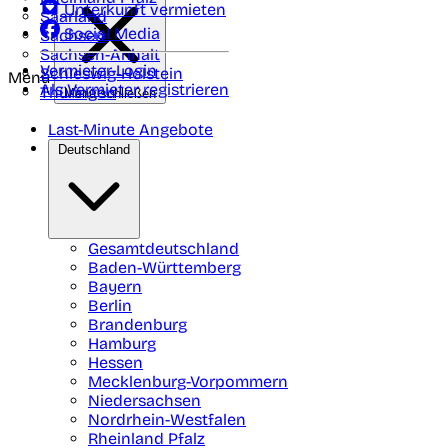
Unterkunft vermieten
Saarland
Social Media
Sachsen
Sachsen-Anhalt
Vermieter-Login
Schleswig-Holstein
Menü
Als Vermieter registrieren
Thüringen
Menü schließen
Last-Minute Angebote
Deutschland
Gesamtdeutschland
Baden-Württemberg
Bayern
Berlin
Brandenburg
Hamburg
Hessen
Mecklenburg-Vorpommern
Niedersachsen
Nordrhein-Westfalen
Rheinland Pfalz