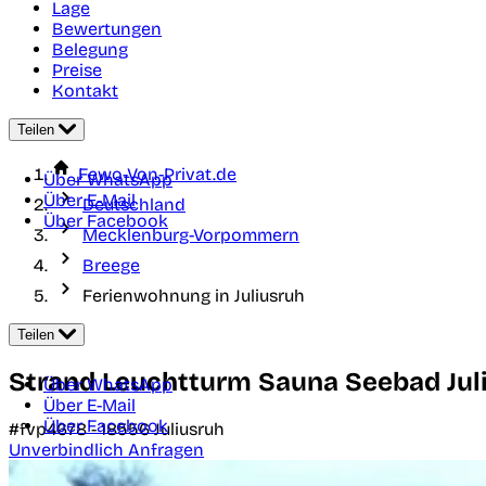
Lage
Bewertungen
Belegung
Preise
Kontakt
Teilen
Fewo-Von-Privat.de
Über WhatsApp
Über E-Mail
Deutschland
Über Facebook
Mecklenburg-Vorpommern
Breege
Ferienwohnung in Juliusruh
Teilen
Strand Leuchtturm Sauna Seebad Jul
Über WhatsApp
Über E-Mail
Über Facebook
#fvp4678 -
18556
Juliusruh
Unverbindlich Anfragen