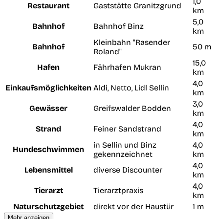
1,0
Restaurant
Gaststätte Granitzgrund
km
5,0
Bahnhof
Bahnhof Binz
km
Kleinbahn "Rasender
Bahnhof
50 m
Roland"
15,0
Hafen
Fährhafen Mukran
km
4,0
Einkaufsmöglichkeiten
Aldi, Netto, Lidl Sellin
km
3,0
Gewässer
Greifswalder Bodden
km
4,0
Strand
Feiner Sandstrand
km
in Sellin und Binz
4,0
Hundeschwimmen
gekennzeichnet
km
4,0
Lebensmittel
diverse Discounter
km
4,0
Tierarzt
Tierarztpraxis
km
Naturschutzgebiet
direkt vor der Haustür
1 m
Mehr anzeigen