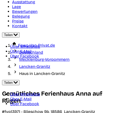
Ausstattung
Lage
Bewertungen
Belegung
Preise
Kontakt
Teilen
Fewo-Von-Privat.de
Über WhatsApp
Über E-Mail
Deutschland
Über Facebook
Mecklenburg-Vorpommern
Lancken-Granitz
Haus in Lancken-Granitz
Teilen
Gemütliches Ferienhaus Anna auf
Über WhatsApp
Über E-Mail
Rügen
Über Facebook
#fvp13971 -
Blieschow 9b,
18586
Lancken-Granitz