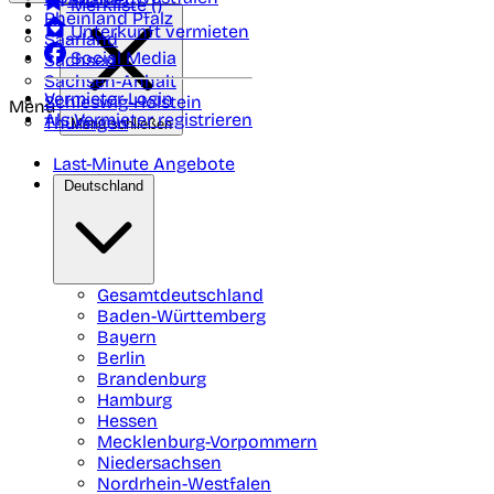
Merkliste (
)
Rheinland Pfalz
Unterkunft vermieten
Saarland
Social Media
Sachsen
Sachsen-Anhalt
Vermieter-Login
Schleswig-Holstein
Menü
Als Vermieter registrieren
Thüringen
Menü schließen
Last-Minute Angebote
Deutschland
Gesamtdeutschland
Baden-Württemberg
Bayern
Berlin
Brandenburg
Hamburg
Hessen
Mecklenburg-Vorpommern
Niedersachsen
Nordrhein-Westfalen