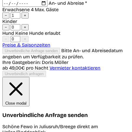
An- und Abreise *
Erwachsene
4 Max. Gäste
−
+
Kinder
−
+
Hund
Keine Hunde erlaubt
−
+
Preise & Saisonzeiten
Bitte An- und Abreisedatum
Unverbindliche Anfrage senden
angeben um Verfügbarkeit zu prüfen.
Ihre Gastgeber:in: Doris Möller
ab 49,00€
pro Nacht
Vermieter kontaktieren
Unverbindlich anfragen
Close modal
Unverbindliche Anfrage senden
Schöne Fewo in Juliusruh/Breege direkt am