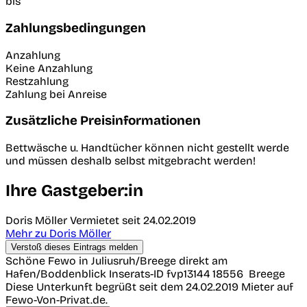
bis
Zahlungsbedingungen
Anzahlung
Keine Anzahlung
Restzahlung
Zahlung bei Anreise
Zusätzliche Preisinformationen
Bettwäsche u. Handtücher können nicht gestellt werde
und müssen deshalb selbst mitgebracht werden!
Ihre Gastgeber:in
Doris Möller
Vermietet seit 24.02.2019
Mehr zu Doris Möller
Verstoß dieses Eintrags melden
Schöne Fewo in Juliusruh/Breege direkt am
Hafen/Boddenblick
Inserats-ID fvp13144
18556
Breege
Diese Unterkunft begrüßt seit dem 24.02.2019 Mieter auf
Fewo-Von-Privat.de.