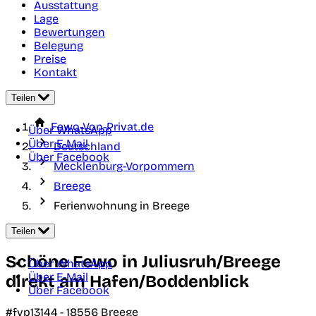
Ausstattung
Lage
Bewertungen
Belegung
Preise
Kontakt
Teilen
Fewo-Von-Privat.de
Über WhatsApp
Über E-Mail
Deutschland
Über Facebook
Mecklenburg-Vorpommern
Breege
Ferienwohnung in Breege
Teilen
Schöne Fewo in Juliusruh/Breege
Über WhatsApp
Über E-Mail
direkt am Hafen/Boddenblick
Über Facebook
#fvp13144 -
18556
Breege