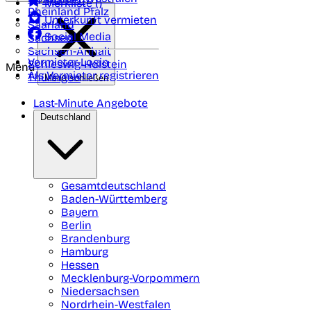
Merkliste (
)
Rheinland Pfalz
Unterkunft vermieten
Saarland
Social Media
Sachsen
Sachsen-Anhalt
Vermieter-Login
Schleswig-Holstein
Menü
Als Vermieter registrieren
Thüringen
Menü schließen
Last-Minute Angebote
Deutschland
Gesamtdeutschland
Baden-Württemberg
Bayern
Berlin
Brandenburg
Hamburg
Hessen
Mecklenburg-Vorpommern
Niedersachsen
Nordrhein-Westfalen