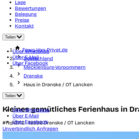
Lage
Bewertungen
Belegung
Preise
Kontakt
Teilen
Fewo-Von-Privat.de
Über WhatsApp
Über E-Mail
Deutschland
Über Facebook
Mecklenburg-Vorpommern
Dranske
Haus in Dranske / OT Lancken
Teilen
Kleines gemütliches Ferienhaus in D
Über WhatsApp
Über E-Mail
Über Facebook
#fvp12712 -
18556
Dranske / OT Lancken
Unverbindlich Anfragen