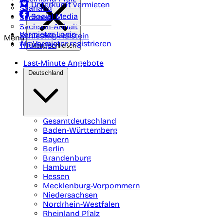
Unterkunft vermieten
Saarland
Social Media
Sachsen
Sachsen-Anhalt
Vermieter-Login
Schleswig-Holstein
Menü
Als Vermieter registrieren
Thüringen
Menü schließen
Last-Minute Angebote
Deutschland
Gesamtdeutschland
Baden-Württemberg
Bayern
Berlin
Brandenburg
Hamburg
Hessen
Mecklenburg-Vorpommern
Niedersachsen
Nordrhein-Westfalen
Rheinland Pfalz