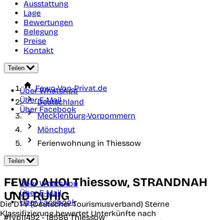
Ausstattung
Lage
Bewertungen
Belegung
Preise
Kontakt
Teilen
Fewo-Von-Privat.de
Über WhatsApp
Über E-Mail
Deutschland
Über Facebook
Mecklenburg-Vorpommern
Mönchgut
Ferienwohnung in Thiessow
Teilen
FEWO AHOI Thiessow, STRANDNAH
Über WhatsApp
Über E-Mail
UND RUHIG
Über Facebook
Die DTV (Deutscher Tourismusverband) Sterne
Klassifizierung bewertet Unterkünfte nach
#fvp11492 -
18586
Thiessow