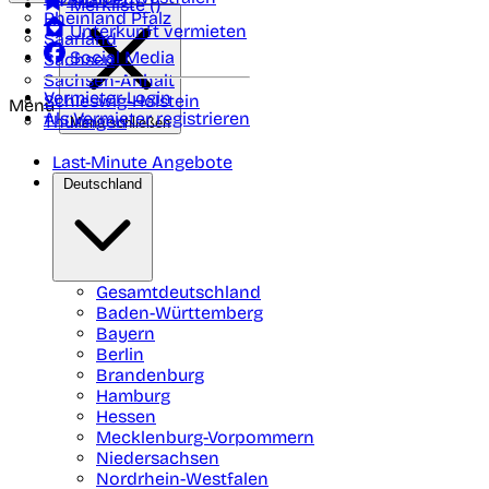
Merkliste (
)
Rheinland Pfalz
Unterkunft vermieten
Saarland
Social Media
Sachsen
Sachsen-Anhalt
Vermieter-Login
Schleswig-Holstein
Menü
Als Vermieter registrieren
Thüringen
Menü schließen
Last-Minute Angebote
Deutschland
Gesamtdeutschland
Baden-Württemberg
Bayern
Berlin
Brandenburg
Hamburg
Hessen
Mecklenburg-Vorpommern
Niedersachsen
Nordrhein-Westfalen