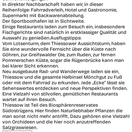
In direkter Nachbarschaft haben wir, in dieser
Reihenfolge: Fahrradverleih, Hotel und Gastronomie,
Supermarkt mit Backwarenabteilung.
Der Sportboothafen ist in Sichtweite.
Einige Restaurants laden zum Besuch ein, insbesondere
Fischgerichte sind natürlich in erstklassiger Qualität und
Auswahl zu genießen.Ausflugstipps:
Vom Lotsenturm, dem Thiessower Aussichtsturm, haben
Sie eine wundervolle Fernsicht über die Küste nach
Göhren, zur Greifswalder Oie, zum Ruden, zur fernen
Pommerschen Küste, sogar die Rügenbrücke kann man
bei klarer Sicht erkennen.
Neu ausgebaute Rad- und Wanderwege laden sie ein,
Thiessow und die gesamte Halbinsel Mönchgut zu Fuß
oder mit dem Fahrrad zu erkunden. Jede „Ecke“ lässt sie
Sehenswertes entdecken und neue Perspektiven finden.
Eine Vielzahl von stilvollen, gemütlichen Restaurants
wartet auf ihren Besuch.
Thiessow ist Teil des Biosphärenreservates
Südostrügens. Hier finden Naturliebhaber Pflanzen die
man sonst nicht mehr antrifft. Dazu gehören eine Vielzahl
von Orchideen und die hier noch anzutreffenden
Salzgraswiesen.