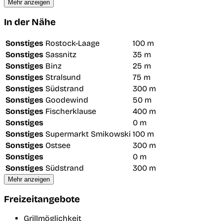
Mehr anzeigen
In der Nähe
Sonstiges
Rostock-Laage
100 m
Sonstiges
Sassnitz
35 m
Sonstiges
Binz
25 m
Sonstiges
Stralsund
75 m
Sonstiges
Südstrand
300 m
Sonstiges
Goodewind
50 m
Sonstiges
Fischerklause
400 m
Sonstiges
0 m
Sonstiges
Supermarkt Smikowski
100 m
Sonstiges
Ostsee
300 m
Sonstiges
0 m
Sonstiges
Südstrand
300 m
Mehr anzeigen
Freizeitangebote
Grillmöglichkeit