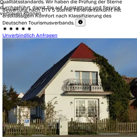
Qualitätsstandards. Wir haben die Prüfung der Sterne
|
durchgeführt, damit Sie auf Ausstattung und Service
Bewertung nach DTV
5 Sterne: Ferienunterkunft mit
vertrauen können.
erstklassigem Komfort nach Klassifizierung des
Deutschen Tourismusverbands.
Unverbindlich Anfragen