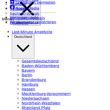
Unterkunft vermieten
Saarland
Social Media
Sachsen
Sachsen-Anhalt
Vermieter-Login
Schleswig-Holstein
Menü
Als Vermieter registrieren
Thüringen
Menü schließen
Last-Minute Angebote
Deutschland
Gesamtdeutschland
Baden-Württemberg
Bayern
Berlin
Brandenburg
Hamburg
Hessen
Mecklenburg-Vorpommern
Niedersachsen
Nordrhein-Westfalen
Rheinland Pfalz