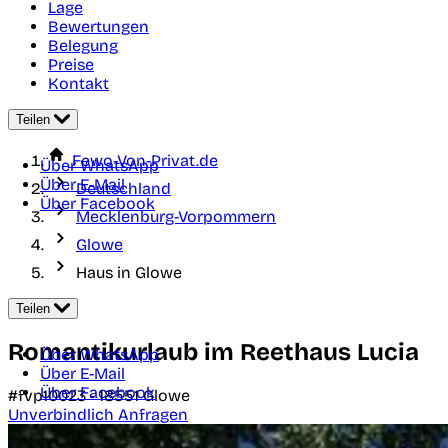
Lage
Bewertungen
Belegung
Preise
Kontakt
Teilen
Fewo-Von-Privat.de
Über WhatsApp
Über E-Mail
Deutschland
Über Facebook
Mecklenburg-Vorpommern
Glowe
Haus in Glowe
Teilen
Romantikurlaub im Reethaus Lucia
Über WhatsApp
Über E-Mail
Über Facebook
#fvp10023 -
18551
Glowe
Unverbindlich Anfragen