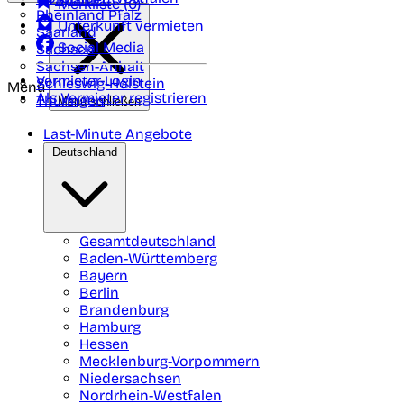
Merkliste (
0
)
Rheinland Pfalz
Unterkunft vermieten
Saarland
Social Media
Sachsen
Sachsen-Anhalt
Vermieter-Login
Schleswig-Holstein
Menü
Als Vermieter registrieren
Thüringen
Menü schließen
Last-Minute Angebote
Deutschland
Gesamtdeutschland
Baden-Württemberg
Bayern
Berlin
Brandenburg
Hamburg
Hessen
Mecklenburg-Vorpommern
Niedersachsen
Nordrhein-Westfalen