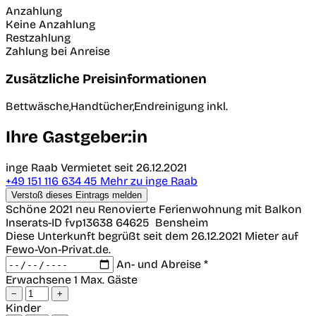
Anzahlung
Keine Anzahlung
Restzahlung
Zahlung bei Anreise
Zusätzliche Preisinformationen
Bettwäsche,Handtücher,Endreinigung inkl.
Ihre Gastgeber:in
inge Raab
Vermietet seit 26.12.2021
+49 151 116 634 45
Mehr zu inge Raab
Verstoß dieses Eintrags melden
Schöne 2021 neu Renovierte Ferienwohnung mit Balkon
Inserats-ID fvp13638
64625
Bensheim
Diese Unterkunft begrüßt seit dem 26.12.2021 Mieter auf
Fewo-Von-Privat.de.
An- und Abreise *
Erwachsene
1 Max. Gäste
−
+
Kinder