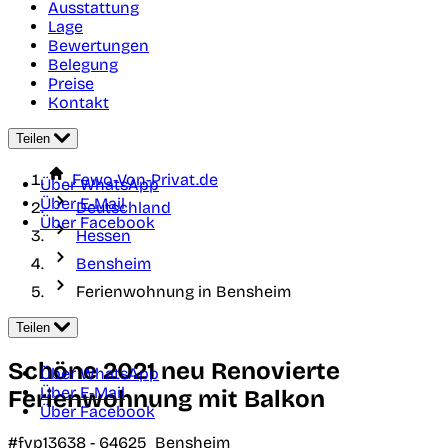
Ausstattung
Lage
Bewertungen
Belegung
Preise
Kontakt
Teilen
Fewo-Von-Privat.de
Über WhatsApp
Über E-Mail
Deutschland
Über Facebook
Hessen
Bensheim
Ferienwohnung in Bensheim
Teilen
Schöne 2021 neu Renovierte
Über WhatsApp
Über E-Mail
Ferienwohnung mit Balkon
Über Facebook
#fvp13638 -
64625
Bensheim