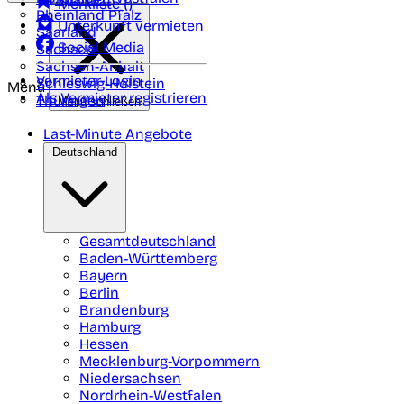
Merkliste (
)
Rheinland Pfalz
Unterkunft vermieten
Saarland
Social Media
Sachsen
Sachsen-Anhalt
Vermieter-Login
Schleswig-Holstein
Menü
Als Vermieter registrieren
Thüringen
Menü schließen
Last-Minute Angebote
Deutschland
Gesamtdeutschland
Baden-Württemberg
Bayern
Berlin
Brandenburg
Hamburg
Hessen
Mecklenburg-Vorpommern
Niedersachsen
Nordrhein-Westfalen