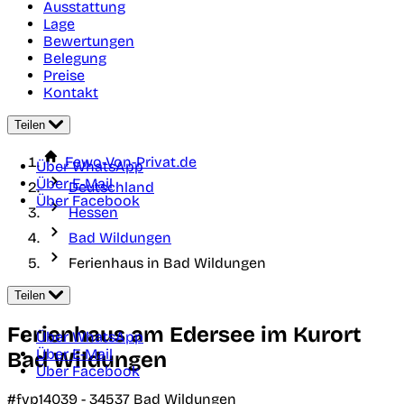
Ausstattung
Lage
Bewertungen
Belegung
Preise
Kontakt
Teilen
Fewo-Von-Privat.de
Über WhatsApp
Über E-Mail
Deutschland
Über Facebook
Hessen
Bad Wildungen
Ferienhaus in Bad Wildungen
Teilen
Ferienhaus am Edersee im Kurort
Über WhatsApp
Über E-Mail
Bad Wildungen
Über Facebook
#fvp14039 -
34537
Bad Wildungen