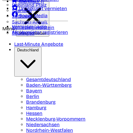
Merkliste (
)
Rheinland Pfalz
Unterkunft vermieten
Saarland
Social Media
Sachsen
Sachsen-Anhalt
Vermieter-Login
Schleswig-Holstein
Menü
Als Vermieter registrieren
Thüringen
Menü schließen
Last-Minute Angebote
Deutschland
Gesamtdeutschland
Baden-Württemberg
Bayern
Berlin
Brandenburg
Hamburg
Hessen
Mecklenburg-Vorpommern
Niedersachsen
Nordrhein-Westfalen