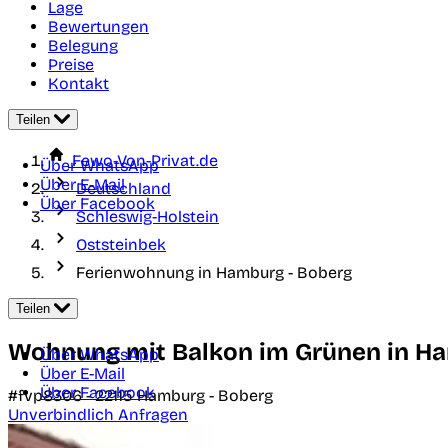
Lage
Bewertungen
Belegung
Preise
Kontakt
Teilen
Fewo-Von-Privat.de
Über WhatsApp
Über E-Mail
Deutschland
Über Facebook
Schleswig-Holstein
Oststeinbek
Ferienwohnung in Hamburg - Boberg
Teilen
Wohnung mit Balkon im Grünen in H
Über WhatsApp
Über E-Mail
Über Facebook
#fvp8306 -
22115
Hamburg - Boberg
Unverbindlich Anfragen