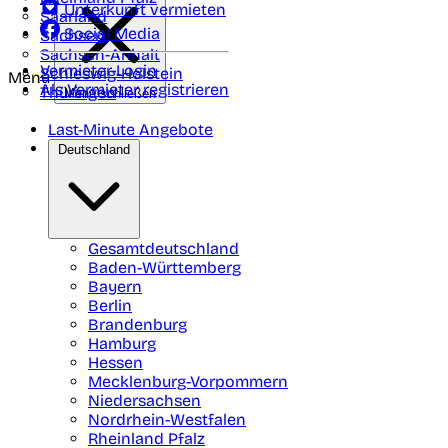
Unterkunft vermieten
Saarland
Social Media
Sachsen
Sachsen-Anhalt
Vermieter-Login
Schleswig-Holstein
Menü
Als Vermieter registrieren
Thüringen
Menü schließen
Last-Minute Angebote
Deutschland
Gesamtdeutschland
Baden-Württemberg
Bayern
Berlin
Brandenburg
Hamburg
Hessen
Mecklenburg-Vorpommern
Niedersachsen
Nordrhein-Westfalen
Rheinland Pfalz