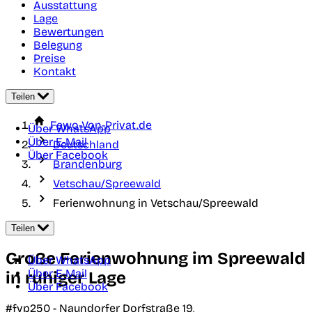
Ausstattung
Lage
Bewertungen
Belegung
Preise
Kontakt
Teilen
Fewo-Von-Privat.de
Über WhatsApp
Über E-Mail
Deutschland
Über Facebook
Brandenburg
Vetschau/Spreewald
Ferienwohnung in Vetschau/Spreewald
Teilen
Große Ferienwohnung im Spreewald
Über WhatsApp
Über E-Mail
in ruhiger Lage
Über Facebook
#fvp250 -
Naundorfer Dorfstraße 19,