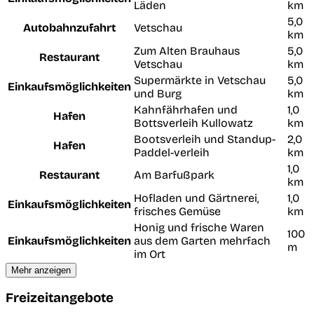
Läden
km
5,0
Autobahnzufahrt
Vetschau
km
Zum Alten Brauhaus
5,0
Restaurant
Vetschau
km
Supermärkte in Vetschau
5,0
Einkaufsmöglichkeiten
und Burg
km
Kahnfährhafen und
1,0
Hafen
Bottsverleih Kullowatz
km
Bootsverleih und Standup-
2,0
Hafen
Paddel-verleih
km
1,0
Restaurant
Am Barfußpark
km
Hofladen und Gärtnerei,
1,0
Einkaufsmöglichkeiten
frisches Gemüse
km
Honig und frische Waren
100
Einkaufsmöglichkeiten
aus dem Garten mehrfach
m
im Ort
Mehr anzeigen
Freizeitangebote