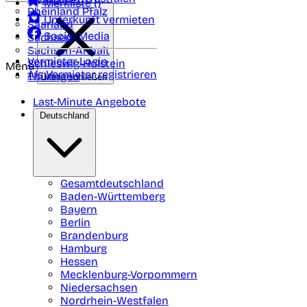
Merkliste (
)
Rheinland Pfalz
Unterkunft vermieten
Saarland
Social Media
Sachsen
Sachsen-Anhalt
Vermieter-Login
Schleswig-Holstein
Menü
Als Vermieter registrieren
Thüringen
Menü schließen
Last-Minute Angebote
Deutschland
Gesamtdeutschland
Baden-Württemberg
Bayern
Berlin
Brandenburg
Hamburg
Hessen
Mecklenburg-Vorpommern
Niedersachsen
Nordrhein-Westfalen