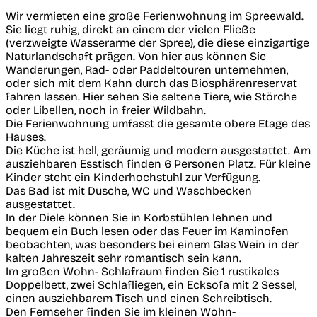
Wir vermieten eine große Ferienwohnung im Spreewald.
Sie liegt ruhig, direkt an einem der vielen Fließe
(verzweigte Wasserarme der Spree), die diese einzigartige
Naturlandschaft prägen. Von hier aus können Sie
Wanderungen, Rad- oder Paddeltouren unternehmen,
oder sich mit dem Kahn durch das Biosphärenreservat
fahren lassen. Hier sehen Sie seltene Tiere, wie Störche
oder Libellen, noch in freier Wildbahn.
Die Ferienwohnung umfasst die gesamte obere Etage des
Hauses.
Die Küche ist hell, geräumig und modern ausgestattet. Am
ausziehbaren Esstisch finden 6 Personen Platz. Für kleine
Kinder steht ein Kinderhochstuhl zur Verfügung.
Das Bad ist mit Dusche, WC und Waschbecken
ausgestattet.
In der Diele können Sie in Korbstühlen lehnen und
bequem ein Buch lesen oder das Feuer im Kaminofen
beobachten, was besonders bei einem Glas Wein in der
kalten Jahreszeit sehr romantisch sein kann.
Im großen Wohn- Schlafraum finden Sie 1 rustikales
Doppelbett, zwei Schlafliegen, ein Ecksofa mit 2 Sessel,
einen ausziehbarem Tisch und einen Schreibtisch.
Den Fernseher finden Sie im kleinen Wohn-