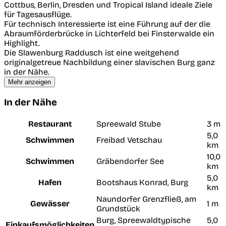
Cottbus, Berlin, Dresden und Tropical Island ideale Ziele
für Tagesausflüge.
Für technisch Interessierte ist eine Führung auf der die
Abraumförderbrücke in Lichterfeld bei Finsterwalde ein
Highlight.
Die Slawenburg Raddusch ist eine weitgehend
originalgetreue Nachbildung einer slavischen Burg ganz
in der Nähe.
Mehr anzeigen
In der Nähe
Restaurant
Spreewald Stube
3 m
5,0
Schwimmen
Freibad Vetschau
km
10,0
Schwimmen
Gräbendorfer See
km
5,0
Hafen
Bootshaus Konrad, Burg
km
Naundorfer Grenzfließ, am
Gewässer
1 m
Grundstück
Burg, Spreewaldtypische
5,0
Einkaufsmöglichkeiten