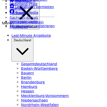
Merkliste (
)
Rheinland Pfalz
Unterkunft vermieten
Saarland
Social Media
Sachsen
Sachsen-Anhalt
Vermieter-Login
Schleswig-Holstein
Menü
Als Vermieter registrieren
Thüringen
Menü schließen
Last-Minute Angebote
Deutschland
Gesamtdeutschland
Baden-Württemberg
Bayern
Berlin
Brandenburg
Hamburg
Hessen
Mecklenburg-Vorpommern
Niedersachsen
Nordrhein-Westfalen