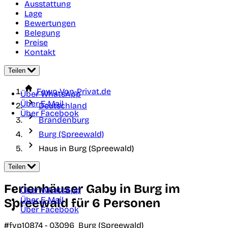
Ausstattung
Lage
Bewertungen
Belegung
Preise
Kontakt
Teilen
Fewo-Von-Privat.de
Über WhatsApp
Über E-Mail
Deutschland
Über Facebook
Brandenburg
Burg (Spreewald)
Haus in Burg (Spreewald)
Teilen
Ferienhäuser Gaby in Burg im
Über WhatsApp
Über E-Mail
Spreewald für 6 Personen
Über Facebook
#fvp10874 -
03096
Burg (Spreewald)