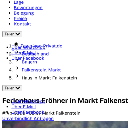
Lage
Bewertungen
Belegung
Preise
Kontakt
Teilen
Fewo-Von-Privat.de
Über WhatsApp
Über E-Mail
Deutschland
Über Facebook
Bayern
Falkenstein, Markt
Haus in Markt Falkenstein
Teilen
Ferienhaus Fröhner in Markt Falkens
Über WhatsApp
Über E-Mail
Über Facebook
#fvp10906 -
93167
Markt Falkenstein
Unverbindlich Anfragen