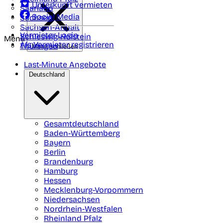
Unterkunft vermieten
Saarland
Social Media
Sachsen
Sachsen-Anhalt
Vermieter-Login
Schleswig-Holstein
Menü
Als Vermieter registrieren
Thüringen
Menü schließen
Last-Minute Angebote
Deutschland
Gesamtdeutschland
Baden-Württemberg
Bayern
Berlin
Brandenburg
Hamburg
Hessen
Mecklenburg-Vorpommern
Niedersachsen
Nordrhein-Westfalen
Rheinland Pfalz