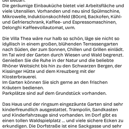
bei Bedarf.
Die geräumige Einbauküche bietet viel Arbeitsfläche und
viele Utensilien. Vorhanden und neu sind Spülmschine,
Mikrowelle, Induktionskochfeld (80cm), Backofen, Kühl-
und Gefrierschrank, Kaffee- und Espressomaschinen,
Delonghi Kaffeevollautomat, uvm.
Die Villa Thea wäre nur halb so schön, läge sie nicht so
idyllisch in einem großen, blühenden Terrassengarten
nach Süden, der zum Sonnen, Chillen und Grillen einlädt.
Im Tal wird der Garten durch Wiesen und Wald begrenzt.
Genießen Sie die Ruhe in der Natur und die beliebte
Rhöner Weitsicht bis hin zu den Schwarzen Bergen, der
Kissinger Hütte und dem Kreuzberg mit der
Klosterbrauerei.
Im Garten können Sie sich gerne an den frischen
Kräutern bedienen.
Parkplätze sind auf dem Grundstück vorhanden.
Das Haus und der ringsum eingezäunte Garten sind sehr
kinderfreundlich ausgestattet. Trampolin, Sandkasten
und Kinderfahrzeuge sind vorhanden. Im Dorf gibt es
einen tollen Waldspielplatz ... und viele sichere Ecken zu
erkundigen. Die Dorfstraße ist eine Sackgasse und sehr