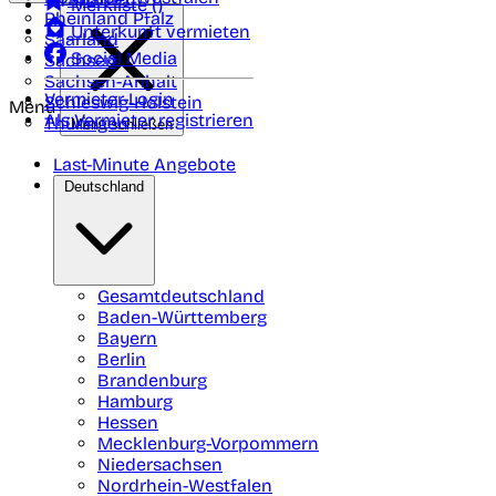
Merkliste (
)
Rheinland Pfalz
Unterkunft vermieten
Saarland
Social Media
Sachsen
Sachsen-Anhalt
Vermieter-Login
Schleswig-Holstein
Menü
Als Vermieter registrieren
Thüringen
Menü schließen
Last-Minute Angebote
Deutschland
Gesamtdeutschland
Baden-Württemberg
Bayern
Berlin
Brandenburg
Hamburg
Hessen
Mecklenburg-Vorpommern
Niedersachsen
Nordrhein-Westfalen