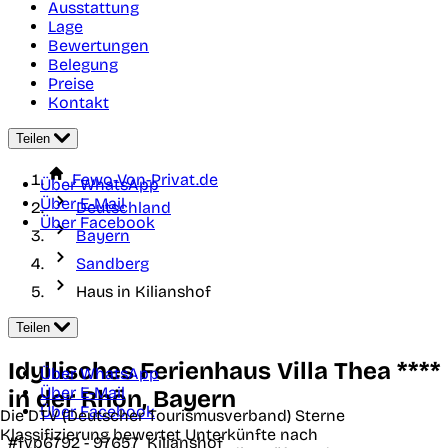
Ausstattung
Lage
Bewertungen
Belegung
Preise
Kontakt
Teilen
Fewo-Von-Privat.de
Über WhatsApp
Über E-Mail
Deutschland
Über Facebook
Bayern
Sandberg
Haus in Kilianshof
Teilen
Idyllisches Ferienhaus Villa Thea ****
Über WhatsApp
Über E-Mail
in der Rhön, Bayern
Über Facebook
Die DTV (Deutscher Tourismusverband) Sterne
Klassifizierung bewertet Unterkünfte nach
#fvp6792 -
97657
Kilianshof