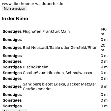
www.die-rhoener-walddoerfer.de
Mehr anzeigen
In der Nähe
140
Sonstiges
Flughafen Frankfurt Main
m
Sonstiges
0 m
20
Sonstiges
Bad Neustadt/Saale oder Gersfeld/Rhön
m
Sonstiges
0 m
Sonstiges
0 m
Sonstiges
Bischofsheim
6 m
Sonstiges
Gasthof zum Hirschen, Schmalwasser
6 m
Sonstiges
0 m
Sandberg bietet Edeka, Bäcker, Metzger,
Sonstiges
3 m
Getränkemarkt...
Sonstiges
0 m
Sonstiges
0 m
Sonstiges
0 m