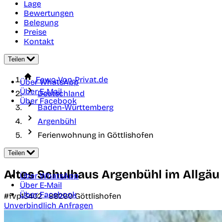
Lage
Bewertungen
Belegung
Preise
Kontakt
Teilen
Fewo-Von-Privat.de
Über WhatsApp
Über E-Mail
Deutschland
Über Facebook
Baden-Württemberg
Argenbühl
Ferienwohnung in Göttlishofen
Teilen
Altes Schulhaus Argenbühl im Allgäu
Über WhatsApp
Über E-Mail
Über Facebook
#fvp13402 -
88260
Göttlishofen
Unverbindlich Anfragen