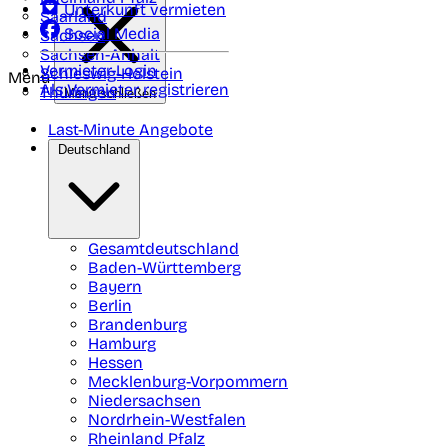
Unterkunft vermieten
Saarland
Social Media
Sachsen
Sachsen-Anhalt
Vermieter-Login
Schleswig-Holstein
Menü
Als Vermieter registrieren
Thüringen
Menü schließen
Last-Minute Angebote
Deutschland
Gesamtdeutschland
Baden-Württemberg
Bayern
Berlin
Brandenburg
Hamburg
Hessen
Mecklenburg-Vorpommern
Niedersachsen
Nordrhein-Westfalen
Rheinland Pfalz