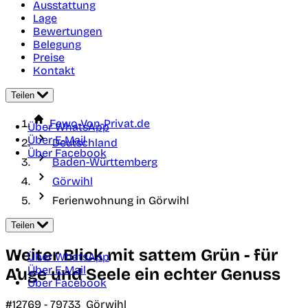
Ausstattung
Lage
Bewertungen
Belegung
Preise
Kontakt
Teilen
Fewo-Von-Privat.de
Über WhatsApp
Über E-Mail
Deutschland
Über Facebook
Baden-Württemberg
Görwihl
Ferienwohnung in Görwihl
Teilen
Weiter Blick mit sattem Grün - für
Über WhatsApp
Über E-Mail
Auge und Seele ein echter Genuss
Über Facebook
#12769 -
79733
Görwihl