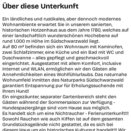
Über diese Unterkunft
Ein ländliches und rustikales, aber dennoch modernes
Wohnambiente erwartet Sie in unserem sanierten,
historischen Hotzenhaus aus dem Jahre 1780, welches auf
einer landschaftlich wunderschönen Hochebene auf
rund 1.000 m Höhe im Südschwarzwald liegt.
Auf 80 m² befinden sich ein Wohnraum mit Kaminofen,
zwei Schlafzimmer, eine Küche und ein Bad mit WC und
Duschwanne – alles gepflegt und geschmackvoll
eingerichtet. Ausgestattet mit allem Komfort, inclusive
Internet und WLAN, ermöglichen wir den Gästen alle
Annehmlichkeiten eines Wohlfühlurlaubs. Das naturnahe
Wohnumfeld inmitten des Naturparks Südschwarzwald
garantiert Entspannung pur für Erholungssuchende mit
Ihrem Hund!
Ein eingezäunter, separater Gartenbereich steht den
Gästen während der Sommersaison zur Verfügung -
Hundespaziergänge sind vom Hause aus möglich.
Es handelt sich um eine Nichtraucher - Ferienunterkunft!!!
Sowohl Rauchen wie auch Kiffen ist auf dem gesamten
Grundstücksgelände nicht gestattet, da es sich bei
diesem Haus um ein historisches Kulturgut handelt!!! Wir