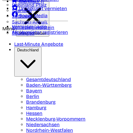
Merkliste (
)
Rheinland Pfalz
Unterkunft vermieten
Saarland
Social Media
Sachsen
Sachsen-Anhalt
Vermieter-Login
Schleswig-Holstein
Menü
Als Vermieter registrieren
Thüringen
Menü schließen
Last-Minute Angebote
Deutschland
Gesamtdeutschland
Baden-Württemberg
Bayern
Berlin
Brandenburg
Hamburg
Hessen
Mecklenburg-Vorpommern
Niedersachsen
Nordrhein-Westfalen