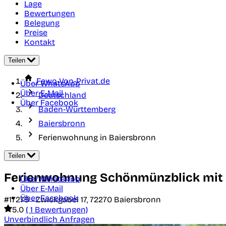
Lage
Bewertungen
Belegung
Preise
Kontakt
Teilen
Fewo-Von-Privat.de
Über WhatsApp
Über E-Mail
Deutschland
Über Facebook
Baden-Württemberg
Baiersbronn
Ferienwohnung in Baiersbronn
Teilen
Ferienwohnung Schönmünzblick mit B
Über WhatsApp
Über E-Mail
Über Facebook
#17279 -
Zwickgabel 17,
72270
Baiersbronn
5.0
( 1 Bewertungen)
Unverbindlich Anfragen